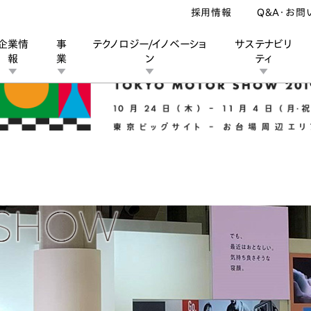
採用情報
Q&A・お問
企業情
事
テクノロジー/イノベーショ
サステナビリ
報
業
ン
ティ
ン
業
ス
ーポレートブランド
IRカレンダー
安全への取り組み
個人投資家の皆様へ
企業スポーツ
品質への取り組み
モータースポーツ
Honda Report