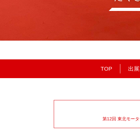
TOP
出展
第12回 東北モー