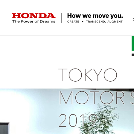
HONDA The Power of Dreams
企業情報 トップ
事業 トップ
テクノロジー/イノベーション トップ
サステナビリティ トップ
投資家情報 トップ
ニュースルーム
Discover Honda
社長メッセージ
クルマ
研究開発
ESGレポート
経営方針
ニュースルーム
Discover Honda
バイク
テクノロジー
IR資料室
Honda Report
経営方針
パワープロダクツ
財務・業績情報
デザイン
会社概要
環境
オープンイノベーショ
マリン
社会
株式・債券情報
ヒストリー
その他事
ガバナン
コ