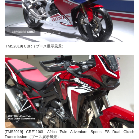
[TMS2019] CBR（ブース展示風景）
[TMS2019] CRF1100L Africa Twin Adventure Sports ES Dual Clutch
Transmission（ブース展示風景）