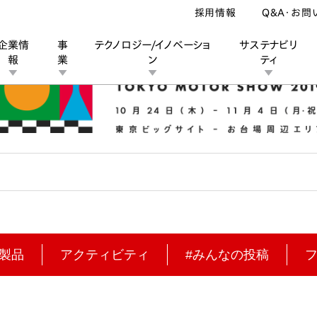
採用情報
Q&A・お問
企業情
事
テクノロジー/イノベーショ
サステナビリ
報
業
ン
ティ
ン
業
ス
ーポレートブランド
IRカレンダー
安全への取り組み
個人投資家の皆様へ
企業スポーツ
品質への取り組み
モータースポーツ
Honda Report
製品
アクティビティ
#みんなの投稿