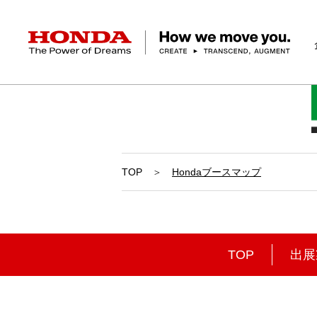
HONDA The Power of Dreams
企業情報 トップ
事業 トップ
テクノロジー/イノベーション トップ
サステナビリティ トップ
投資家情報 トップ
ニュースルーム
Discover Honda
社長メッセージ
クルマ
研究開発
ESGレポート
経営方針
ニュースルーム
Discover Honda
バイク
テクノロジー
IR資料室
Honda Report
経営方針
パワープロダクツ
財務・業績情報
デザイン
会社概要
環境
オープンイノベーショ
マリン
社会
株式・債券情報
ヒストリー
その他事
ガバナン
コ
TOP
Hondaブースマップ
TOP
出展