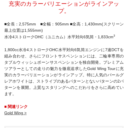
充実のカラーバリエーションがラインアッ
プ。
■全長：2,575mm ■全幅：905mm ■全高：1,430mm(スクリーン
最上位置は1,555mm)
3
水冷4ストロークOHC（ユニカム）水平対向6気筒・1,833cm
1,800cc水冷4ストロークOHC水平対向6気筒エンジンに7速DCTを
組み合わせ、さらにフロントサスペンションには、二輪車専用の
タブルウィッシュボーンサスペンションを独自開発。プレミアム
ツアラーとしての走りの魅力を徹底追求したGold Wing Tourに充
実のカラーバリエーションがラインアップ。特に人気のパールグ
レアホワイトは、ストライプのあるパターンとないパターンの2パ
ターンを展開。上質なスタリングへのこだわりをさらに高めてい
ます。
■ 関連リンク
Gold Wing