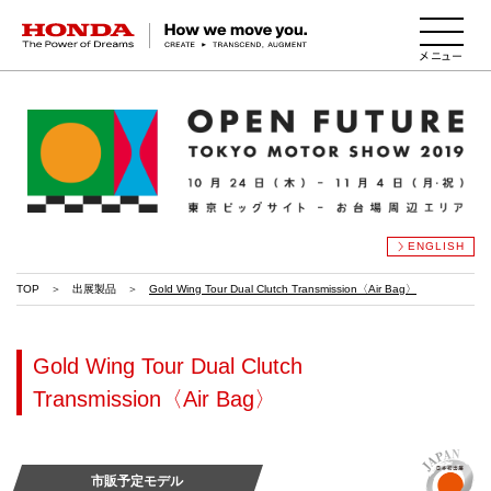
HONDA The Power of Dreams
ENGLISH
TOP
出展製品
Gold Wing Tour Dual Clutch Transmission〈Air Bag〉​
Gold Wing Tour Dual Clutch
Transmission〈Air Bag〉​
市販予定モデル