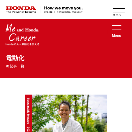
HONDA The Power of Dreams
Menu
電動化
の記事一覧
Sustainable impacts - 2022/09/05