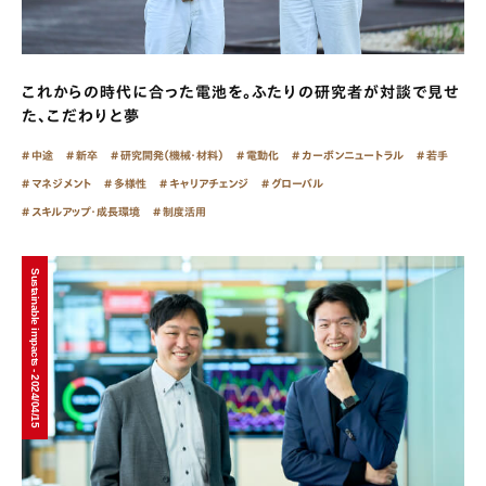
これからの時代に合った電池を。ふたりの研究者が対談で見せ
た、こだわりと夢
中途
新卒
研究開発（機械・材料）
電動化
カーボンニュートラル
若手
マネジメント
多様性
キャリアチェンジ
グローバル
スキルアップ・成長環境
制度活用
Sustainable impacts - 2024/04/15