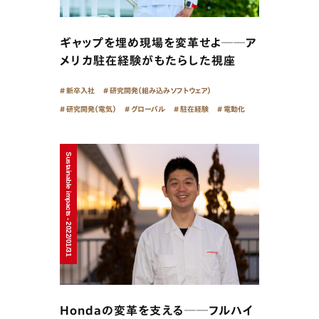
ギャップを埋め現場を変革せよ──ア
メリカ駐在経験がもたらした視座
新卒入社
研究開発（組み込みソフトウェア）
研究開発（電気）
グローバル
駐在経験
電動化
Sustainable impacts - 2022/01/31
Hondaの変革を支える──フルハイ