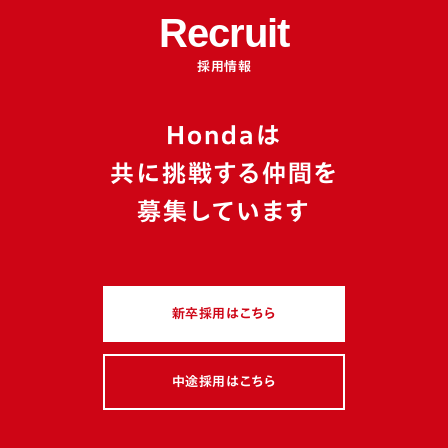
サービス
人事・総務
経理・財務
法務・知的財産
Recruit
広報・ブランド
デザイン・クリエイティブ
採用情報
Hondaは
カテゴリ
共に挑戦する仲間を
イベントレポート
座談会
特別企画
募集しています
働き方・職場風土
若手
マネジメント
多様性
キャリアチェンジ
新卒採用はこちら
スキルアップ・成長環境
グローバル
駐在経験
ミッション
フィロソフィー
ボトムアップ
制度活用
中途採用はこちら