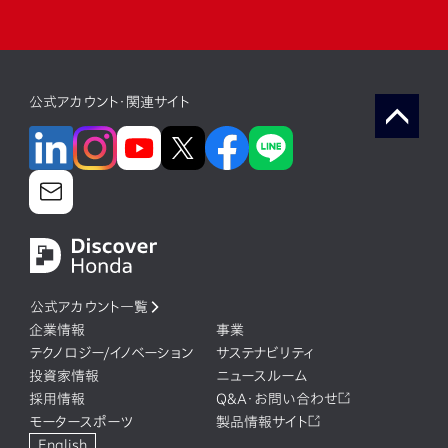
注目キーワード
電動化
コネクテッド
ソフトウェア（web）
公式アカウント・関連サイト
ソフトウェア(組み込み)
ソフトウェア（デジタル統轄部）
モビリティサービス
新規事業
最先端技術
カーボンニュートラル
コロナ禍
公式アカウント一覧
企業情報
事業
テクノロジー/イノベーション
サステナビリティ
投資家情報
ニュースルーム
採用情報
Q&A・お問い合わせ
モータースポーツ
製品情報サイト
English