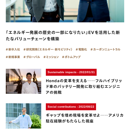
「エネルギー発展の歴史の一部になりたい」EVを活用した新
たなバリューチェーンを構築
新卒入社
研究開発（エネルギー・新モビリティ）
電動化
カーボンニュートラル
新規事業
グローバル
ミッション
ボトムアップ
Sustainable impacts - 2022/01/31
Hondaの変革を支える──フルハイブリッ
ド車のバッテリー開発に取り組むエンジニ
アの挑戦
Social contributions - 2022/08/22
ギャップを埋め現場を変革せよ──アメリカ
駐在経験がもたらした視座