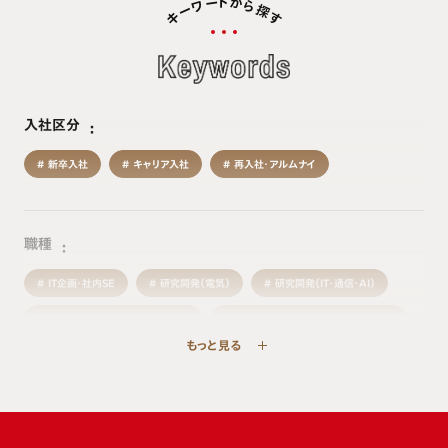
ド
か
ー
ワ
ら
探
ー
キ
す
入社区分
新卒入社
キャリア入社
再入社・アルムナイ
職種
IT企画・社内SE
研究開発（電気）
研究開発（IT・通信・AI）
研究開発（組み込みソフトウェア）
研究開発（エネルギー・新モビリティ）
もっと見る
研究開発（機械・材料）
生産・製造技術
品質
物流・生産管理
施設管理
購買・調達
事業企画・経営企画
営業
マーケティング・商品企画