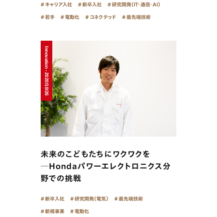
キャリア入社
新卒入社
研究開発（IT・通信・AI）
若手
電動化
コネクテッド
最先端技術
Innovation - 2020/10/26
未来のこどもたちにワクワクを
─Hondaパワーエレクトロニクス分
野での挑戦
新卒入社
研究開発（電気）
最先端技術
新規事業
電動化