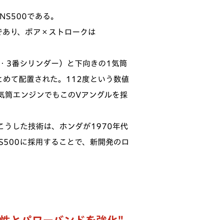
NS500である。
cであり、ボア×ストロークは
・3番シリンダー）と下向きの1気筒
とめて配置された。112度という数値
4気筒エンジンでもこのVアングルを採
うした技術は、ホンダが1970年代
500に採用することで、新開発のロ