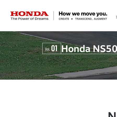
HONDA The Power of Dreams
企業情報 トップ
事業 トップ
テクノロジー/イノベーション トップ
サステナビリティ トップ
投資家情報 トップ
ニュースルーム
Discover Honda
Honda NS5
社長メッセージ
クルマ
研究開発
ESGレポート
経営方針
ニュースルーム
Discover Honda
バイク
テクノロジー
IR資料室
Honda Report
経営方針
パワープロダクツ
財務・業績情報
デザイン
会社概要
環境
オープンイノベーショ
マリン
社会
株式・債券情報
ヒストリー
その他事
ガバナン
コ