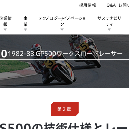
採用情報
Q&A・お問
企業情
事
テクノロジー/イノベーショ
サステナビリ
報
業
ン
ティ
00
1982-83 GP500ワークスロードレーサー
ン
業
ス
ーポレートブランド
IRカレンダー
安全への取り組み
個人投資家の皆様へ
企業スポーツ
品質への取り組み
モータースポーツ
Honda Report
NS500の技術仕様とレー