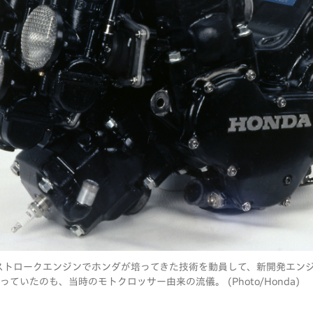
用2ストロークエンジンでホンダが培ってきた技術を動員して、新開発エン
いたのも、当時のモトクロッサー由来の流儀。 (Photo/Honda)