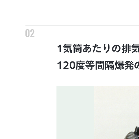
1気筒あたりの排気量
120度等間隔爆発