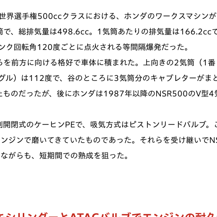
ス世界選手権500ccクラスにおける、ホンダのワークスマシンが
で、総排気量は498.6cc。1気筒あたりの排気量は166.2c
クランク回転角120度ごとに点火される等間隔爆発だった。
ろを前方に向ける格好で車体に積まれた。上向きの2気筒（1番
グル）は112度で、谷のところに3気筒分のキャブレターがま
ものだったが、後にホンダは1987年以降のNSR500のV型
開閉式のケーヒンPEで、吸気方式はピストンリードバルブ。こ
ンジンで磨いてきていたものであった。それらを受け継いでNS
ンながらも、短期間での熟成を狙った。