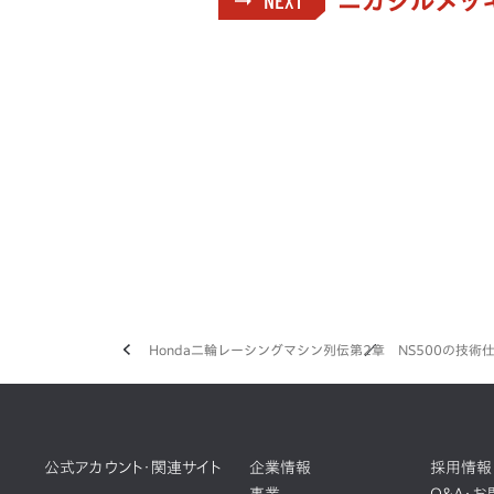
"ニカジルメッ
Honda二輪レーシングマシン列伝
第2章 NS500の技術
公式アカウント・関連サイト
企業情報
採用情報