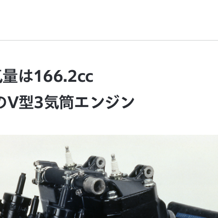
は166.2cc
のV型3気筒エンジン