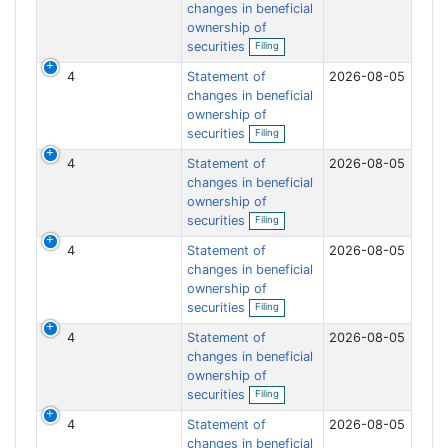
f
changes in beneficial
i
ownership of
l
O
securities
Filing
i
p
n
e
4
Statement of
g
2026-08-05
n
f
changes in beneficial
i
ownership of
l
O
securities
Filing
i
p
n
e
4
Statement of
g
2026-08-05
n
f
changes in beneficial
i
ownership of
l
O
securities
Filing
i
p
n
e
4
Statement of
g
2026-08-05
n
f
changes in beneficial
i
ownership of
l
O
securities
Filing
i
p
n
e
4
Statement of
g
2026-08-05
n
f
changes in beneficial
i
ownership of
l
O
securities
Filing
i
p
n
e
4
Statement of
g
2026-08-05
n
f
changes in beneficial