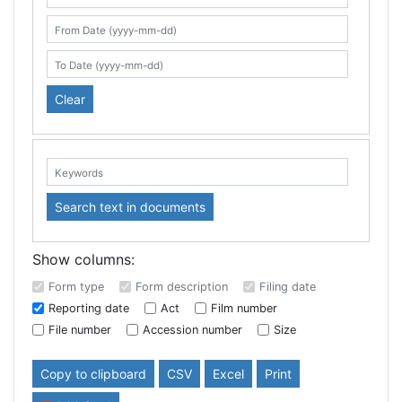
Search table
From Date (yyyy-mm-dd)
To Date (yyyy-mm-dd)
Clear
Keywords:
Search text in documents
Show columns:
Form type
Form description
Filing date
Reporting date
Act
Film number
File number
Accession number
Size
Copy to clipboard
CSV
Excel
Print