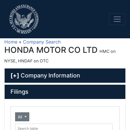
Home
»
Company Search
HONDA MOTOR CO LTD
HMC on
NYSE, HNDAF on OTC
[+]
Company Information
Filings
All