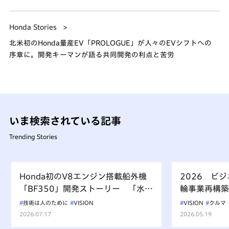
Honda Stories
北米初のHonda量産EV「PROLOGUE」が人々のEVシフトへの
序章に。開発キーマンが語る共同開発の利点と苦労
いま検索されている記事
Trending Stories
Honda初のV8エンジン搭載船外機
2026 ビ
「BF350」開発ストーリー 「水上
輪事業再構築
を走るもの、水を汚すべからず」を
技術は人のために
VISION
VISION
クルマ
受け継ぐ挑戦
2026.07.17
2026.05.19