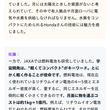
ていました。月には太陽光と水しか資源がないと考
えられていて、その中で有人拠点や月面ローバに電
気や水素を供給しなければなりません。水素をコン
パクトにためられるHondaさんの技術には魅力を感
じました。
佐藤
一方で、JAXAでは燃料電池も研究していました。
宇
宙開発は、“軽くてコンパクト”がキーワード。とに
かく軽く作ることが使命です
。燃料電池は、現在広
く使われているリチウムイオン電池の4～5倍とエネ
ルギー密度が高く、要するに、同じエネルギーを圧
倒的に軽く小さくできるのです。
月面に物を運ぶコ
ストは約1kg＝1億円
。例えば、リチウムイオン電池
だと4tのものが、燃料電池なら1tです。それで何百