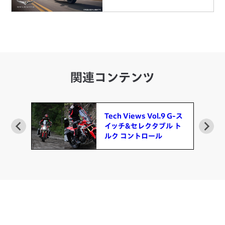
関連コンテンツ
G-ス
Honda E-Clutch
 ト