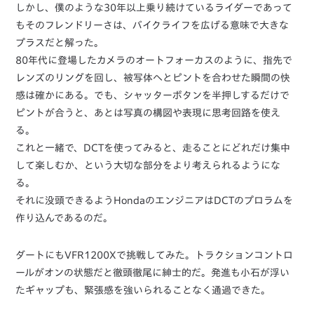
しかし、僕のような30年以上乗り続けているライダーであって
もそのフレンドリーさは、バイクライフを広げる意味で大きな
プラスだと解った。
80年代に登場したカメラのオートフォーカスのように、指先で
レンズのリングを回し、被写体へとピントを合わせた瞬間の快
感は確かにある。でも、シャッターボタンを半押しするだけで
ピントが合うと、あとは写真の構図や表現に思考回路を使え
る。
これと一緒で、DCTを使ってみると、走ることにどれだけ集中
して楽しむか、という大切な部分をより考えられるようにな
る。
それに没頭できるようHondaのエンジニアはDCTのプロラムを
作り込んであるのだ。
ダートにもVFR1200Xで挑戦してみた。トラクションコントロ
ールがオンの状態だと徹頭徹尾に紳士的だ。発進も小石が浮い
たギャップも、緊張感を強いられることなく通過できた。