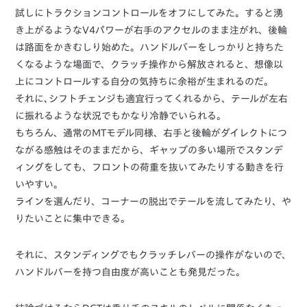
試しにトラクションコントロールをオフにしてみた。すると湧
き上がるようなV4パワーが右手のアクセルのまま注がれ、後輪
は路面をかきむしり始めた。ハンドルバーをしっかりと持ちた
くなるような場面で、クラッチ操作から解放されると、想像以
上にコントロールする自分の気持ちに余裕が生まれるのだ。
それに､シフトチェンジも適宜行ってくれるから、テールが左右
に振れるような状況でもかなり冷静でいられる。
もちろん、通常のMTモデル同様、右手と後輪がダイレクトにつ
ながる感触はそのままだから、ギャップの多い場所でスタンデ
ィングをしても、フロントの荷重を抜いてみたりする動きを行
いやすい。
ラインを選んだり、コーナーの脱出でテールを流してみたり、や
りたいことに集中できる。
それに、スタンディングでもクラッチレバーの操作がないので、
ハンドルバーを持つ自由度が高いことも発見だった。