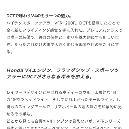
DCTで味わうV4のもう一つの魅力。
ハイテクスポーツツアラーVFR1200F。DCTを搭載したことで
全く新しいライディング感覚を手に入れた。プレミアムクラスで
は唯一の装備で、独自の個性と、走りを魅力的にする新しい世
界。たったこれだけの事で大きく変わる瞬間を目の当たりにす
る。
Honda V4エンジン、フラッグシップ・スポーツツ
アラーにDCTがさらなる深みを加える。
レイヤードデザインと呼ばれるボディーカウル、印象的な“目
力”を持つヘッドライト、そして切れ上がったテールライト。片
持ちのスイングアームで、リアホイールの堀の深さを印象的に見
せるその手法。
どこから見ても自慢のV4エンジンは見えないが、VFRシリーズ
が代々築いてきた“ハイテクマシン、ハイエンドバイク”としての