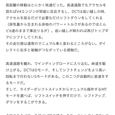
長距離の移動はとにかく快適だった。高速道路でもアクセルを
捻ればV4エンジンが即座に反応するし、DCTは追い越しの時、
アクセルを捻るだけで必要なだけシフトダウンをしてくれる
（排気量から生まれる余裕のパワー＋トルクがあるのでほとん
ど6速のままで事足りるが）。追い越しが終われば再びトップギ
アにシフトしてくれる。
その走行感は通常のマニュアル車と変わるところがない。ダイ
レクトに右手と後輪がつながっている感触だ。
高速道路を離れ、ワインディングロードに入り込む。峠道を駆
け上がる。DCTはDモード、そしてシフトチェンジをより高い
回転まで行わないSモードがある。この二つが自動的に変速をす
るモードだ。
そして、ライダーがシフトスイッチからマニュアル操作するMT
モードを選べば、シフトスイッチを押すだけで、シフトアップ、
ダウンをするこができる。