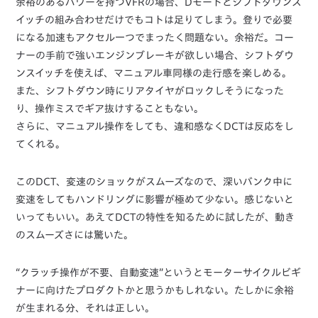
余裕のあるパワーを持つVFRの場合、Dモードとシフトダウンス
イッチの組み合わせだけでもコトは足りてしまう。登りで必要
になる加速もアクセル一つでまったく問題ない。余裕だ。コー
ナーの手前で強いエンジンブレーキが欲しい場合、シフトダウ
ンスイッチを使えば、マニュアル車同様の走行感を楽しめる。
また、シフトダウン時にリアタイヤがロックしそうになった
り、操作ミスでギア抜けすることもない。
さらに、マニュアル操作をしても、違和感なくDCTは反応をし
てくれる。
このDCT、変速のショックがスムーズなので、深いバンク中に
変速をしてもハンドリングに影響が極めて少ない。感じないと
いってもいい。あえてDCTの特性を知るために試したが、動き
のスムーズさには驚いた。
“クラッチ操作が不要、自動変速”というとモーターサイクルビギ
ナーに向けたプロダクトかと思うかもしれない。たしかに余裕
が生まれる分、それは正しい。