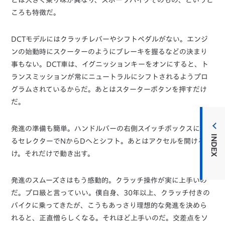
とは大きく乗り味が異なり、スポーツバイクそのもの、というと
ころも特徴だ。
DCTモデルにはクラッチレバーやシフトペダルがない。エンジ
ンの始動時にスクーターのようにブレーキを握るなどの決まり
事もない。DCT車は、イグニッションキーをオンにすると、ト
ランスミッションが常にニュートラルにシフトされるようプロ
グラムされているからだ。あとはスターターボタンを押すだけ
だ。
発進の準備も簡単。ハンドルバーの右側スイッチボックスにあ
INDEX
るセレクターでNからDへとシフト。あとはアクセルを開けるだ
け。それだけで動き出す。
発進のスムーズさはもう感動的。クラッチ操作が実に上手いの
だ。プロ級と言っていい。僕自身、30年以上、クラッチ付きの
バイクに乗ってきたが、こうもあっさり理想的な発進を決めら
れると、正直憎らしくなる。それほど上手いのだ。交差点をソ