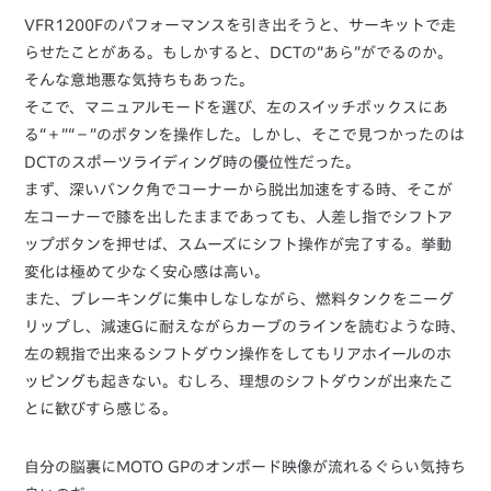
VFR1200Fのパフォーマンスを引き出そうと、サーキットで走
らせたことがある。もしかすると、DCTの“あら”がでるのか。
そんな意地悪な気持ちもあった。
そこで、マニュアルモードを選び、左のスイッチボックスにあ
る“＋”“－”のボタンを操作した。しかし、そこで見つかったのは
DCTのスポーツライディング時の優位性だった。
まず、深いバンク角でコーナーから脱出加速をする時、そこが
左コーナーで膝を出したままであっても、人差し指でシフトア
ップボタンを押せば、スムーズにシフト操作が完了する。挙動
変化は極めて少なく安心感は高い。
また、ブレーキングに集中しなしながら、燃料タンクをニーグ
リップし、減速Gに耐えながらカーブのラインを読むような時、
左の親指で出来るシフトダウン操作をしてもリアホイールのホ
ッピングも起きない。むしろ、理想のシフトダウンが出来たこ
とに歓びすら感じる。
自分の脳裏にMOTO GPのオンボード映像が流れるぐらい気持ち