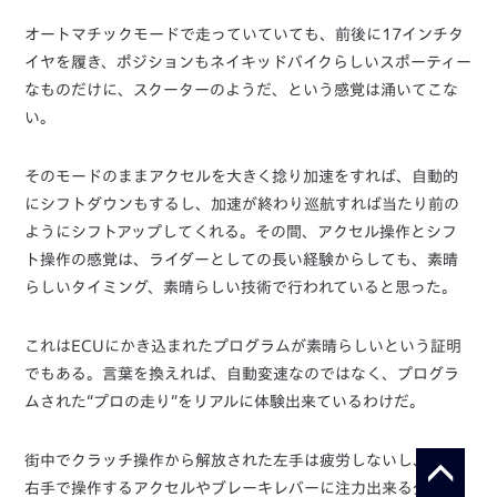
オートマチックモードで走っていていても、前後に17インチタ
イヤを履き、ポジションもネイキッドバイクらしいスポーティー
なものだけに、スクーターのようだ、という感覚は涌いてこな
い。
そのモードのままアクセルを大きく捻り加速をすれば、自動的
にシフトダウンもするし、加速が終わり巡航すれば当たり前の
ようにシフトアップしてくれる。その間、アクセル操作とシフ
ト操作の感覚は、ライダーとしての長い経験からしても、素晴
らしいタイミング、素晴らしい技術で行われていると思った。
これはECUにかき込まれたプログラムが素晴らしいという証明
でもある。言葉を換えれば、自動変速なのではなく、プログラ
ムされた“プロの走り”をリアルに体験出来ているわけだ。
街中でクラッチ操作から解放された左手は疲労しないし、逆に
右手で操作するアクセルやブレーキレバーに注力出来る分、じ