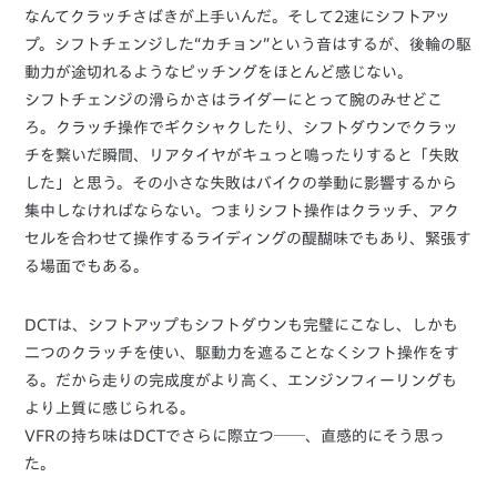
なんてクラッチさばきが上手いんだ。そして2速にシフトアッ
プ。シフトチェンジした“カチョン”という音はするが、後輪の駆
動力が途切れるようなピッチングをほとんど感じない。
シフトチェンジの滑らかさはライダーにとって腕のみせどこ
ろ。クラッチ操作でギクシャクしたり、シフトダウンでクラッ
チを繋いだ瞬間、リアタイヤがキュっと鳴ったりすると「失敗
した」と思う。その小さな失敗はバイクの挙動に影響するから
集中しなければならない。つまりシフト操作はクラッチ、アク
セルを合わせて操作するライディングの醍醐味でもあり、緊張す
る場面でもある。
DCTは、シフトアップもシフトダウンも完璧にこなし、しかも
二つのクラッチを使い、駆動力を遮ることなくシフト操作をす
る。だから走りの完成度がより高く、エンジンフィーリングも
より上質に感じられる。
VFRの持ち味はDCTでさらに際立つ──、直感的にそう思っ
た。