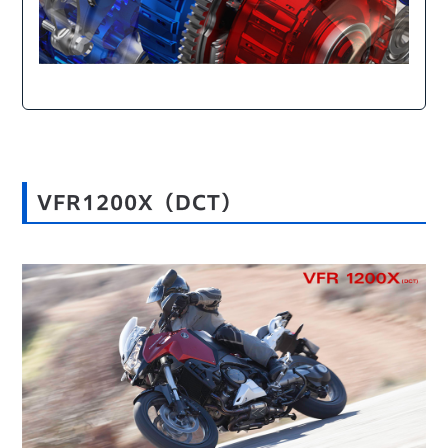
VFR1200X
（DCT）