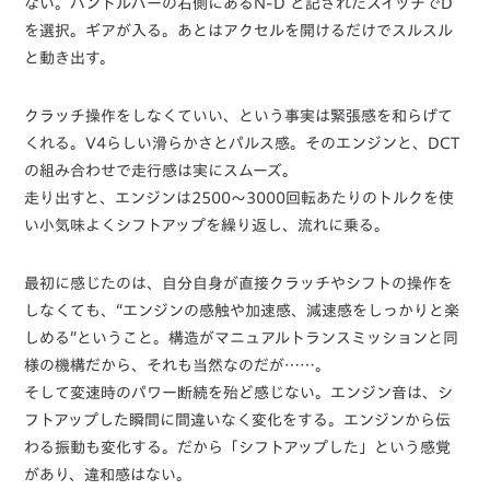
ない。ハンドルバーの右側にあるN-D と記されたスイッチでD
を選択。ギアが入る。あとはアクセルを開けるだけでスルスル
と動き出す。
クラッチ操作をしなくていい、という事実は緊張感を和らげて
くれる。V4らしい滑らかさとパルス感。そのエンジンと、DCT
の組み合わせで走行感は実にスムーズ。
走り出すと、エンジンは2500～3000回転あたりのトルクを使
い小気味よくシフトアップを繰り返し、流れに乗る。
最初に感じたのは、自分自身が直接クラッチやシフトの操作を
しなくても、“エンジンの感触や加速感、減速感をしっかりと楽
しめる”ということ。構造がマニュアルトランスミッションと同
様の機構だから、それも当然なのだが……。
そして変速時のパワー断続を殆ど感じない。エンジン音は、シ
フトアップした瞬間に間違いなく変化をする。エンジンから伝
わる振動も変化する。だから「シフトアップした」という感覚
があり、違和感はない。