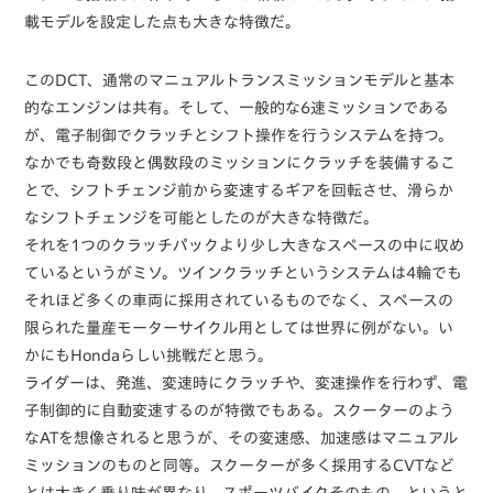
載モデルを設定した点も大きな特徴だ。
このDCT、通常のマニュアルトランスミッションモデルと基本
的なエンジンは共有。そして、一般的な6速ミッションである
が、電子制御でクラッチとシフト操作を行うシステムを持つ。
なかでも奇数段と偶数段のミッションにクラッチを装備するこ
とで、シフトチェンジ前から変速するギアを回転させ、滑らか
なシフトチェンジを可能としたのが大きな特徴だ。
それを1つのクラッチパックより少し大きなスペースの中に収め
ているというがミソ。ツインクラッチというシステムは4輪でも
それほど多くの車両に採用されているものでなく、スペースの
限られた量産モーターサイクル用としては世界に例がない。い
かにもHondaらしい挑戦だと思う。
ライダーは、発進、変速時にクラッチや、変速操作を行わず、電
子制御的に自動変速するのが特徴でもある。スクーターのよう
なATを想像されると思うが、その変速感、加速感はマニュアル
ミッションのものと同等。スクーターが多く採用するCVTなど