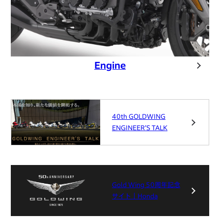
Engine
40th GOLDWING
ENGINEER’S TALK
Gold Wing 50周年記念
サイト｜Honda