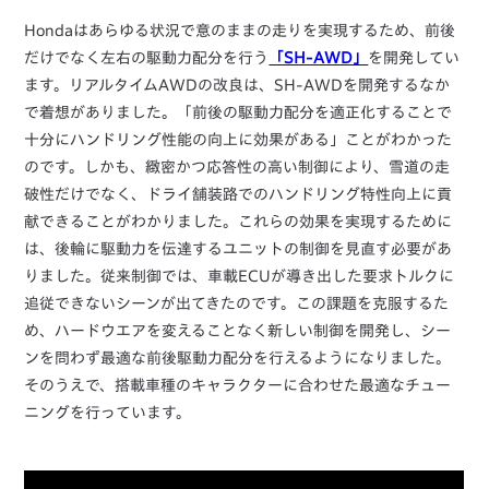
Hondaはあらゆる状況で意のままの走りを実現するため、前後
だけでなく左右の駆動力配分を行う
「SH-AWD」
を開発してい
ます。リアルタイムAWDの改良は、SH-AWDを開発するなか
で着想がありました。「前後の駆動力配分を適正化することで
十分にハンドリング性能の向上に効果がある」ことがわかった
のです。しかも、緻密かつ応答性の高い制御により、雪道の走
破性だけでなく、ドライ舗装路でのハンドリング特性向上に貢
献できることがわかりました。これらの効果を実現するために
は、後輪に駆動力を伝達するユニットの制御を見直す必要があ
りました。従来制御では、車載ECUが導き出した要求トルクに
追従できないシーンが出てきたのです。この課題を克服するた
め、ハードウエアを変えることなく新しい制御を開発し、シー
ンを問わず最適な前後駆動力配分を行えるようになりました。
そのうえで、搭載車種のキャラクターに合わせた最適なチュー
ニングを行っています。