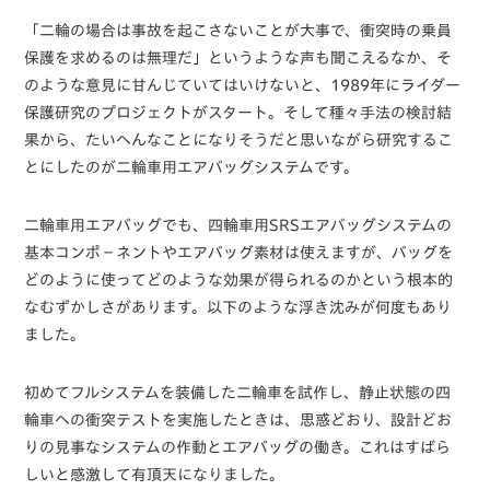
「二輪の場合は事故を起こさないことが大事で、衝突時の乗員
保護を求めるのは無理だ」というような声も聞こえるなか、そ
のような意見に甘んじていてはいけないと、1989年にライダー
保護研究のプロジェクトがスタート。そして種々手法の検討結
果から、たいへんなことになりそうだと思いながら研究するこ
とにしたのが二輪車用エアバッグシステムです。
二輪車用エアバッグでも、四輪車用SRSエアバッグシステムの
基本コンポ－ネントやエアバッグ素材は使えますが、バッグを
どのように使ってどのような効果が得られるのかという根本的
なむずかしさがあります。以下のような浮き沈みが何度もあり
ました。
初めてフルシステムを装備した二輪車を試作し、静止状態の四
輪車への衝突テストを実施したときは、思惑どおり、設計どお
りの見事なシステムの作動とエアバッグの働き。これはすばら
しいと感激して有頂天になりました。