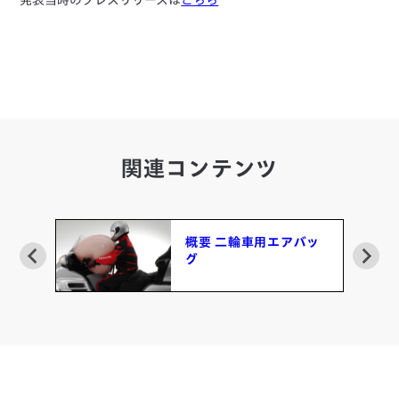
発表当時のプレスリリースは
こちら
関連コンテンツ
バッ
ライディングシミュレ
ーター