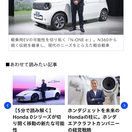
軽乗用EVの可能性を切り拓く「N-ONE e:」。N360から
続く伝統を継承し、現代のニーズをとらえた軽自動車
■あわせて読みたい記事
挑む
【5分で読み解く】
ホンダジェットを未来の
なぜ
ンダ
Honda 0シリーズが切
Hondaの柱に。ホンダ
の
説
り開く移動の新たな可能
エアクラフトカンパニー
ジ
性
の経営戦略