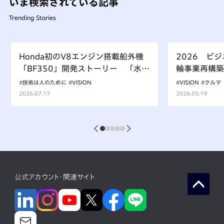
いま検索されている記事
Trending Stories
Honda初のV8エンジン搭載船外機
2026 ビ
「BF350」開発ストーリー 「水上
輪事業再構築
を走るもの、水を汚すべからず」を
技術は人のために
VISION
VISION
クルマ
受け継ぐ挑戦
2026.07.17
2026.05.19
1
2
3
4
5
公式アカウント・関連サイト