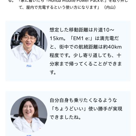
る。 「家に着いたら「Honda Mobile Power Pack e:」を取り外し
て、屋内で充電するという使い方になります」 （内山）
想定した移動距離は片道10～
15km。「EM1 e:」は満充電だ
と、街中での航続距離は約40km
程度です。少し寄り道しても、十
分家まで帰ってくることができま
内山
す。
自分自身も乗りたくなるような
「ちょうどいい」使い勝手が実現
できましたね。