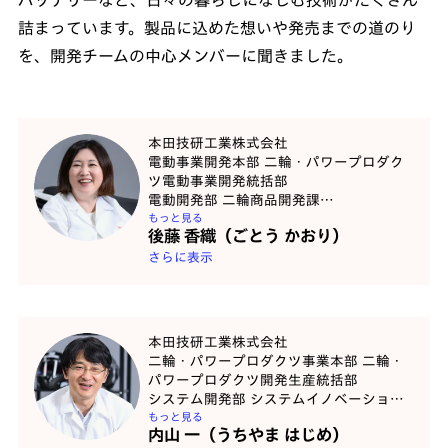
バッテリーなど、日々の暮らしになじむ技術がたくさん
詰まっています。製品に込めた想いや発売までの道のり
を、開発チームの中心メンバーに聞きました。
本田技研工業株式会社
電動事業開発本部 二輪・パワープロダク
ツ電動事業開発統括部
電動開発部 二輪商品開発課
アシスタントチーフエンジニア
もっと見る
後藤 香織（ごとう かおり）
さらに表示
本田技研工業株式会社
二輪・パワープロダクツ事業本部 二輪・
パワープロダクツ開発生産統括部
システム開発部 システムイノベーション
課
もっと見る
内山 一（うちやま はじめ）