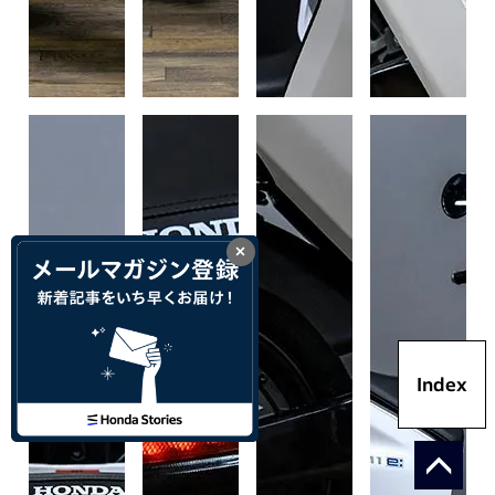
×
Index