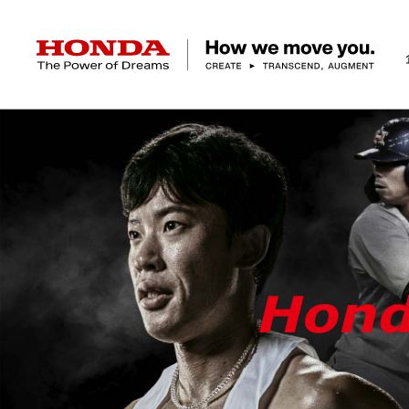
HONDA The Power of Dreams
企業情報 トップ
事業 トップ
テクノロジー/イノベーション トップ
サステナビリティ トップ
投資家情報 トップ
ニュースルーム
Discover Honda
社長メッセージ
クルマ
研究開発
ESGレポート
経営方針
ニュースルーム
Discover Honda
バイク
テクノロジー
IR資料室
Honda Report
経営方針
パワープロダクツ
財務・業績情報
デザイン
会社概要
環境
オープンイノベーショ
マリン
社会
株式・債券情報
ヒストリー
その他事
ガバナン
コ