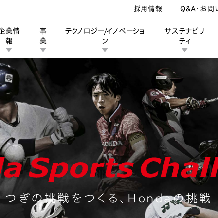
採用情報
Q&A・お問
企業情
事
テクノロジー/イノベーショ
サステナビリ
報
業
ン
ティ
Hondaの挑戦
トピックス
チーム
ン
業
ス
ーポレートブランド
IRカレンダー
安全への取り組み
個人投資家の皆様へ
企業スポーツ
品質への取り組み
モータースポーツ
Honda Report
つぎの挑戦をつくる、
Hondaの挑戦