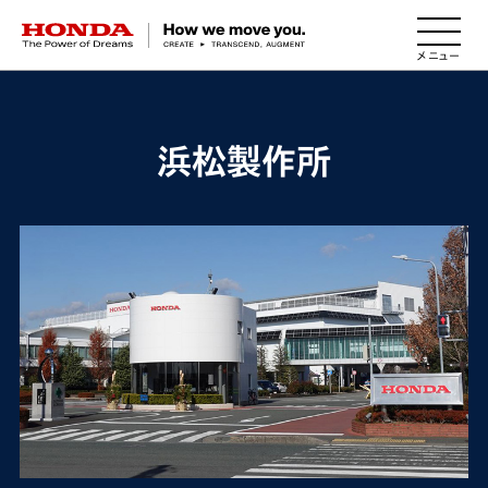
HONDA The Power of Dreams
浜松製作所