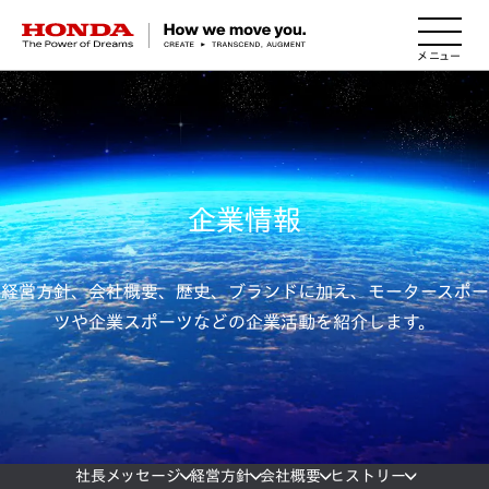
HONDA The Power of Dreams
企業情報
経営方針、会社概要、歴史、ブランドに加え、モータースポー
ツや企業スポーツなどの企業活動を紹介します。
社長メッセージ
経営方針
会社概要
ヒストリー