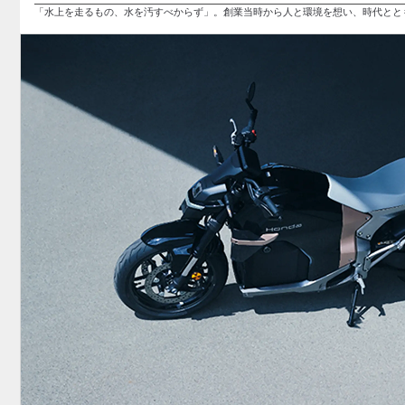
「水上を走るもの、水を汚すべからず」。創業当時から人と環境を想い、時代とと