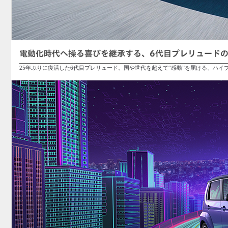
電動化時代へ操る喜びを継承する、6代目プレリュード
25年ぶりに復活した6代目プレリュード。国や世代を超えて“感動”を届ける、ハイ