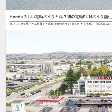
Hondaらしい電動バイクとは？初の電動FUNバイク誕生『
ガソリン車で培った基盤技術と電動技術の融合で“操る喜び”を進化。『Honda W