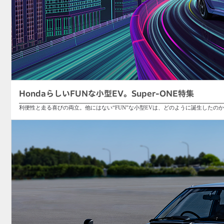
HondaらしいFUNな小型EV。Super-ONE特集
利便性と走る喜びの両立。他にはない“FUN”な小型EVは、どのように誕生したの