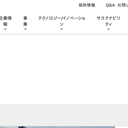
採用情報
Q&A・お問
企業情
事
テクノロジー/イノベーショ
サステナビリ
報
業
ン
ティ
ン
業
ス
ーポレートブランド
IRカレンダー
安全への取り組み
個人投資家の皆様へ
企業スポーツ
品質への取り組み
モータースポーツ
Honda Report