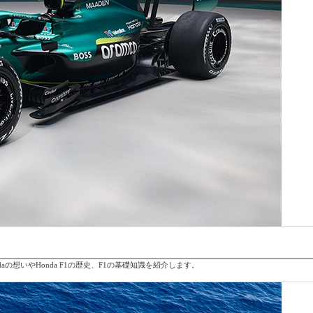
へ参戦。Hondaの想いやHonda F1の歴史、F1の基礎知識を紹介します。