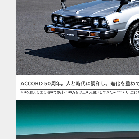
ACCORD 50周年。人と時代に調和し、進化を重
160を超える国と地域で累計2,500万台以上をお届けしてきたACCORD。