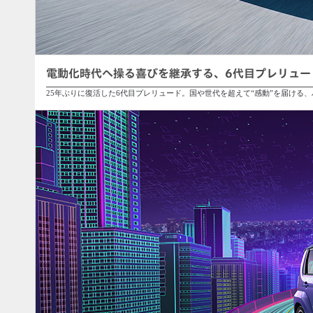
電動化時代へ操る喜びを継承する、6代目プレリュー
25年ぶりに復活した6代目プレリュード。国や世代を超えて“感動”を届ける