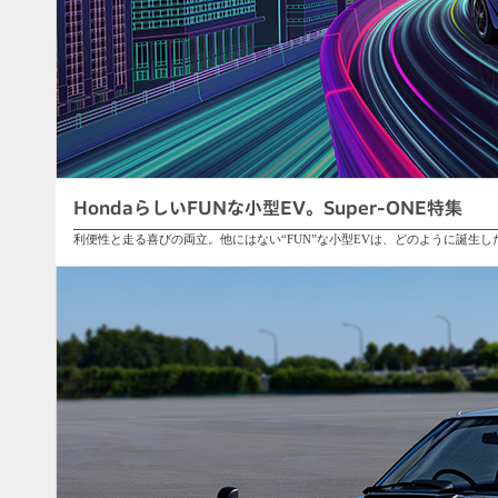
HondaらしいFUNな小型EV。Super-ONE特集
利便性と走る喜びの両立。他にはない“FUN”な小型EVは、どのように誕生