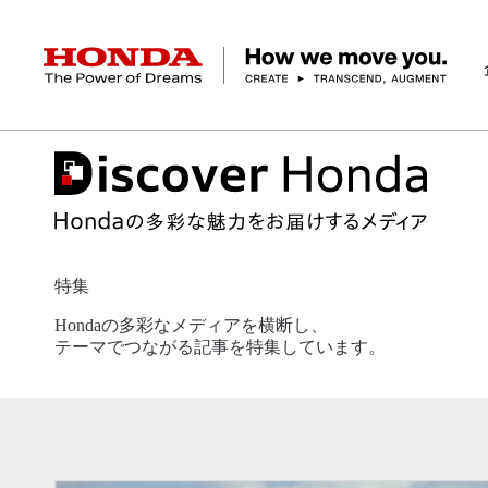
HONDA The Power of Dreams
企業情報 トップ
事業 トップ
テクノロジー/イノベーション トップ
サステナビリティ トップ
投資家情報 トップ
ニュースルーム
Discover Honda
社長メッセージ
クルマ
研究開発
ESGレポート
経営方針
ニュースルーム
Discover Honda
バイク
テクノロジー
IR資料室
Honda Report
経営方針
パワープロダクツ
財務・業績情報
デザイン
会社概要
環境
オープンイノベーショ
マリン
社会
株式・債券情報
ヒストリー
その他事
ガバナン
コ
特集
Hondaの多彩なメディアを横断し、
テーマでつながる記事を特集しています。