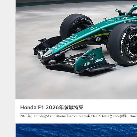
Honda F1 2026年参戦特集
2026年、HondaはAston Martin Aramco Formula One™ TeamとF1