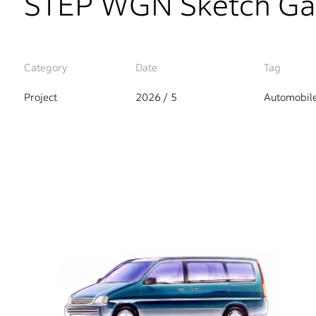
STEP WGN Sketch Gal
Category
Date
Tag
Project
2026 / 5
Automobil