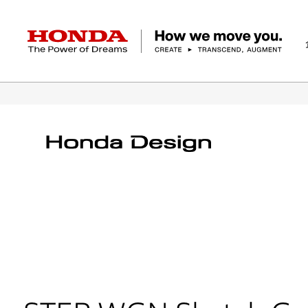
HONDA The Power of Dreams
ホーム
テクノロジー/イノベーション
デザイ
企業情報 トップ
事業 トップ
テクノロジー/イノベーション トップ
サステナビリティ トップ
投資家情報 トップ
ニュースルーム
Discover Honda
社長メッセージ
クルマ
研究開発
ESGレポート
経営方針
ニュースルーム
Discover Honda
バイク
テクノロジー
IR資料室
Honda Report
経営方針
パワープロダクツ
財務・業績情報
デザイン
会社概要
環境
オープンイノベーショ
マリン
社会
株式・債券情報
ヒストリー
その他事
ガバナン
コ