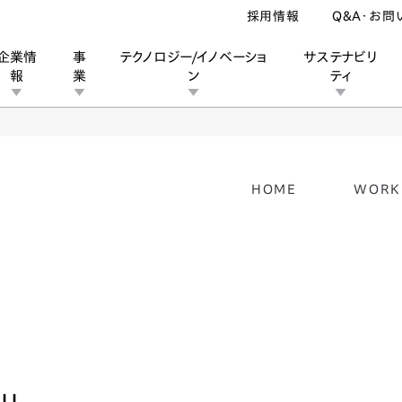
採用情報
Q&A・お問
企業情
事
テクノロジー/イノベーショ
サステナビリ
報
業
ン
ティ
ン
STEP WGN Sketch Gallery
HOME
WORK
ン
業
ス
ーポレートブランド
IRカレンダー
安全への取り組み
個人投資家の皆様へ
企業スポーツ
品質への取り組み
モータースポーツ
Honda Report