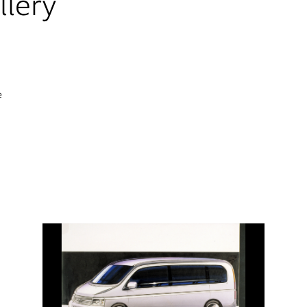
lery
e