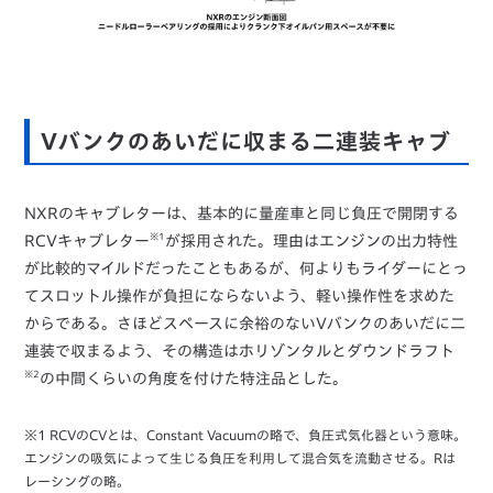
Vバンクのあいだに収まる二連装キャブ
NXRのキャブレターは、基本的に量産車と同じ負圧で開閉する
※1
RCVキャブレター
が採用された。理由はエンジンの出力特性
が比較的マイルドだったこともあるが、何よりもライダーにとっ
てスロットル操作が負担にならないよう、軽い操作性を求めた
からである。さほどスペースに余裕のないVバンクのあいだに二
連装で収まるよう、その構造はホリゾンタルとダウンドラフト
※2
の中間くらいの角度を付けた特注品とした。
※1 RCVのCVとは、Constant Vacuumの略で、負圧式気化器という意味。
エンジンの吸気によって生じる負圧を利用して混合気を流動させる。Rは
レーシングの略。