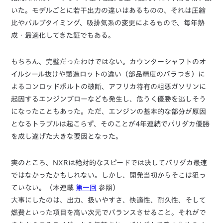
いた。モデルごとに若干出力の違いはあるものの、それは圧縮
比やバルブタイミング、吸排気系の変更によるもので、毎年熟
成・最適化してきた証でもある。
もちろん、完璧だったわけではない。カウンターシャフトのオ
イルシール抜けや製造ロットの違い（部品精度のバラつき）に
よるコンロッドボルトの破断、アフリカ特有の粗悪ガソリンに
起因するエンジンブローなども発生し、危うく優勝を逃しそう
になったこともあった。ただ、エンジンの基本的な部分が原因
となるトラブルは起こらず、そのことが4年連続でパリダカ優勝
を成し遂げた大きな要因となった。
実のところ、NXRは絶対的なスピードでは決してパリダカ最速
ではなかったかもしれない。しかし、開発当初からそこは狙っ
ていない。（本連載
第一回
参照）
大事にしたのは、出力、扱いやすさ、快適性、耐久性、そして
燃費といった項目を高い次元でバランスさせること。それがで