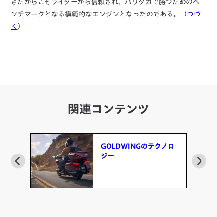
きたからこそライダーから信頼され、パリダカで勝つためのベ
ンチマークとなる模範的なエンジンとなったのである。（
つづ
く
）
関連コンテンツ
た
GOLDWINGのテクノロ
ジー