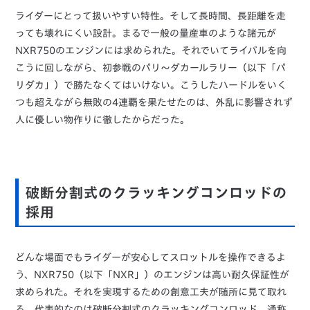
ライダーにとって扱いやすい特性。そして長時間、長距離を走
っても壊れにくい設計。まるで一般の量産車のような諸元が
NXR750のエンジンには求められた。それでいてライバルを向
こうに回しながら、初参戦のパリ～ダカールラリー（以下「パ
リダカ」）で勝たなくてはいけない。こうしたハードルをいく
つも超えながら無敗の4連覇を果たせたのは、外乱に影響されず
人に優しい物作りに徹したからだった。
破断分割式のクラッキングコンロッドの
採用
どんな場面でもライダーが安心してスロットルを操作できるよ
う、NXR750（以下「NXR」）のエンジンは高い耐久保証性が
求められた。それを実現するための創意工夫が随所に見て取れ
る。代表的なのは破断分割式のクラッキングコンロッド、通称