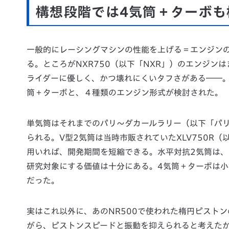
構想段階では4気筒＋ターボも
一般的にレーシングマシンの性能を上げる＝エンジン
る。ところがNXR750（以下「NXR」）のエンジ
ライダーに優しく、かつ壊れにくいタフさがある――。
筒＋ターボと、４種類のエンジン形式が検討された。
単気筒はそれまでのパリ〜ダカールラリー（以下「パ
られる。V型2気筒は当時市販されていたXLV750R（以
用いれば、開発期間を短縮できる。水平対抗2気筒は、
研究対象にする価値は十分にある。4気筒＋ターボは
だった。
実はこれ以外に、あのNR500で使われた楕円ピスト
がら、ピストンスピードと振動を抑えられると考えた