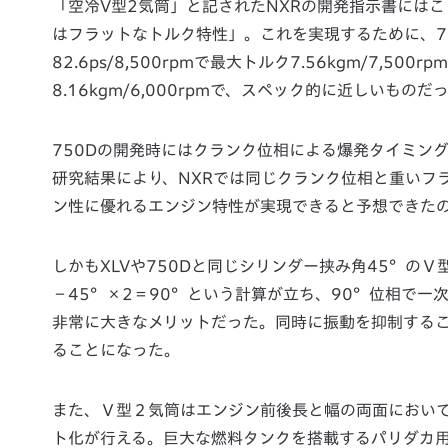
「空冷V型2気筒」と記されたNXRの開発指示書にはこうも
はフラットなトルク特性」。これを実現するために、7
82.6ps/8,500rpmで最大トルク7.56kgm/7,50
8.16kgm/6,000rpmで、スペック的に近しいもの
750Dの開発時にはクランク位相による爆発タイミン
研究結果により、NXRでは同じクランク位相と重いフ
ン性に優れるエンジン特性が実現できると予想できた
しかもXLVや750Dと同じシリンダー挟み角45°の
−45°×2＝90°という計算が立ち、90°位相で
非常に大きなメリットだった。同時に振動を抑制する
ることになった。
また、Ｖ型２気筒はエンジン前後長と幅の両面におい
ト化が行える。巨大な燃料タンクを搭載するパリダカ