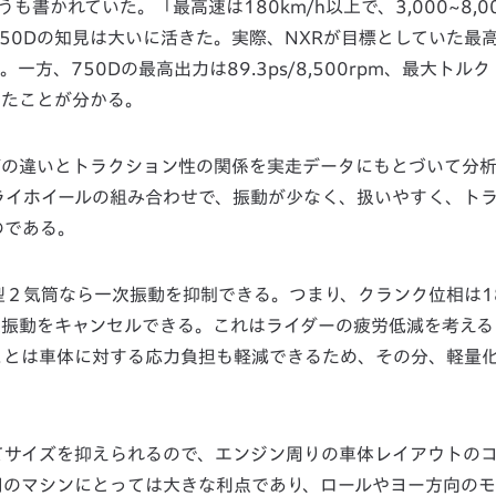
書かれていた。「最高速は180km/h以上で、3,000~8,0
50Dの知見は大いに活きた。実際、NXRが目標としていた最
0rpm。一方、750Dの最高出力は89.3ps/8,500rpm、最大トルク
だったことが分かる。
グの違いとトラクション性の関係を実走データにもとづいて分
ライホイールの組み合わせで、振動が少なく、扱いやすく、ト
のである。
Ｖ型２気筒なら一次振動を抑制できる。つまり、クランク位相は1
一次振動をキャンセルできる。これはライダーの疲労低減を考える
ことは車体に対する応力負担も軽減できるため、その分、軽量
てサイズを抑えられるので、エンジン周りの車体レイアウトの
用のマシンにとっては大きな利点であり、ロールやヨー方向のモ