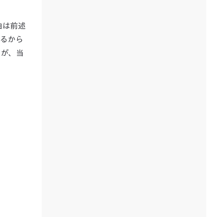
由は前述
きるから
）が、当