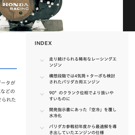
INDEX
INDEX
走り続けられる稀有なレーシングエ
ンジン
構想段階では4気筒＋ターボも検討
されたパリダカ用エンジン
データが
漠などの
90°のクランク位相でより扱いや
すいものに
せられた
開発指示書にあった「空冷」を覆し
水冷化
パリダカ参戦初年度から最適解を導
き出していたエンジンの仕様