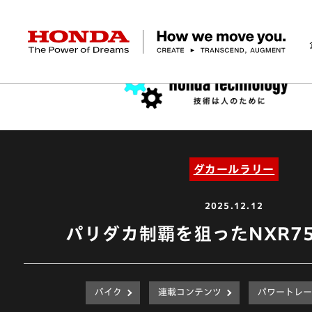
HONDA The Power of Dreams
企業情報 トップ
事業 トップ
テクノロジー/イノベーション トップ
サステナビリティ トップ
投資家情報 トップ
ニュースルーム
Discover Honda
社長メッセージ
クルマ
研究開発
ESGレポート
経営方針
ニュースルーム
Discover Honda
バイク
テクノロジー
IR資料室
Honda Report
経営方針
パワープロダクツ
財務・業績情報
デザイン
会社概要
環境
オープンイノベーショ
マリン
社会
株式・債券情報
ヒストリー
その他事
ガバナン
コ
ダカールラリー
2025.12.12
パリダカ制覇を狙ったNXR7
バイク
連載コンテンツ
パワートレー