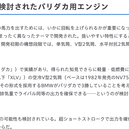
検討されたパリダカ用エンジン
の馬力を出すためには、いかに回転を上げられるかが重要にな
ンはまったく異なったテーマで開発された。扱いやすい特性にする
開発初期の構想段階では、単気筒、V型2気筒、水平対抗2気
リダカ」）で実績があり、得られた知見でさらに軽量・低燃費
下「XLV」）の空冷V型2気筒（ベースは1982年発売のNV75
その形式を採用するBMWがパリダカで3勝していることを考
小排気量でライバル同等の出力を確保できる……というのが検討
ンの可能性も検討されている。超ショートストロークで出力を確
からだ。