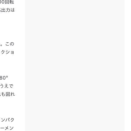
00回転
高出力は
析。この
ラクショ
80°
うえで
化も図れ
コンパク
ーメン