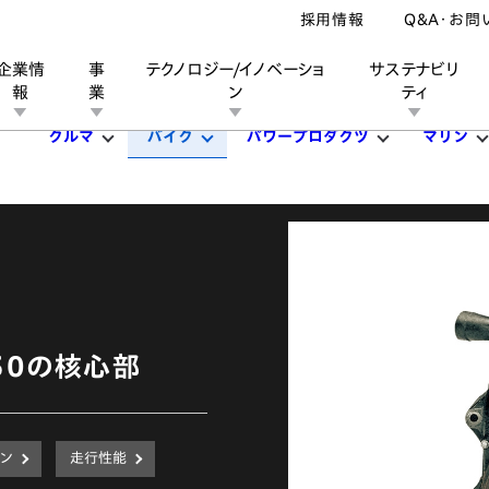
採用情報
Q&A・お問
企業情
事
テクノロジー/イノベーショ
サステナビリ
報
業
ン
ティ
クルマ
バイク
パワープロダクツ
マリン
ン
業
ス
ーポレートブランド
IRカレンダー
安全への取り組み
個人投資家の皆様へ
企業スポーツ
品質への取り組み
モータースポーツ
Honda Report
50の核心部
ン
走行性能