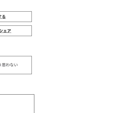
する
でシェア
う思わない