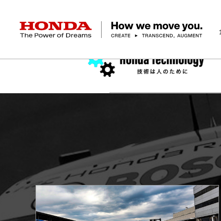
HONDA The Power of Dreams
企業情報 トップ
事業 トップ
テクノロジー/イノベーション トップ
サステナビリティ トップ
投資家情報 トップ
ニュースルーム
Discover Honda
社長メッセージ
クルマ
研究開発
ESGレポート
経営方針
ニュースルーム
Discover Honda
バイク
テクノロジー
IR資料室
Honda Report
経営方針
パワープロダクツ
財務・業績情報
デザイン
会社概要
環境
オープンイノベーショ
マリン
社会
株式・債券情報
ヒストリー
その他事
ガバナン
コ