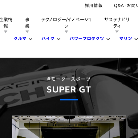
採用情報
Q&A・お問
企業情
事
テクノロジー/イノベーショ
サステナビリ
報
業
ン
ティ
クルマ
バイク
パワープロダクツ
マリン
ン
業
ス
ーポレートブランド
IRカレンダー
安全への取り組み
個人投資家の皆様へ
企業スポーツ
品質への取り組み
モータースポーツ
Honda Report
#モータースポーツ
SUPER GT