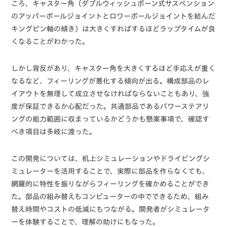
ころ、キャスター角（ダブルウィッシュボーン式サスペンション
のアッパーボールジョイントとロワーボールジョイントを結んだ
キングピン軸の傾き）は大きくすればするほどラップタイムが良
くなることがわかった。
しかし背反があり、キャスター角を大きくするほど手応えが重く
なるなど、フィーリングが悪化する傾向が出る。構成部品のレ
イアウトを無理して成立させなければならないこともあり、強
度が保証できるか心配だった。共通部品であるパワーステアリ
ングの能力範囲に収まっているかどうかも懸案事項で、確認す
べき項目は多岐に渡った。
この開発については、机上シミュレーションやドライビングシ
ミュレーターを活用することで、実際に部品を作らなくても、
網羅的に特性を振りながらフィーリングを確かめることができ
た。部品の組み替えもコンピューターの中でできるため、組み
替え時間やコストの低減にもつながる。開発者がシミュレータ
ーを体験することで、理解の助けにもなった。