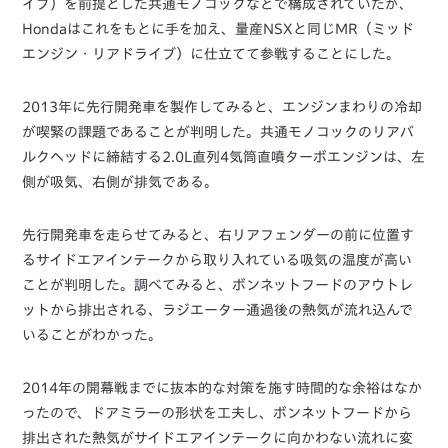
イブ）を前提とした共通モノコックなどで構成されていたが、
Hondaはこれをもとに手を加え、量産NSXと同じMR（ミッド
エンジン・リアドライブ）に仕立てて参戦することにした。
2013年に先行開発車を製作してみると、エンジンまわりの冷却
が喫緊の課題であることが判明した。共通モノコックのリアバ
ルクヘッドに締結する2.0L直列4気筒直噴ターボエンジンは、左
側が吸気、右側が排気である。
先行開発車を走らせてみると、右リアフェンダーの前に位置す
るサイドエアインテークから取り入れている吸気の温度が高い
ことが判明した。調べてみると、ボンネットフードのアウトレ
ットから排出される、ラジエーター通過後の熱気が流れ込んで
いることがわかった。
2014年の開幕戦までに抜本的な対策を施す時間的な余裕はなか
ったので、ドアミラーの形状を工夫し、ボンネットフードから
排出された熱気がサイドエアインテークに向かわない流れに変