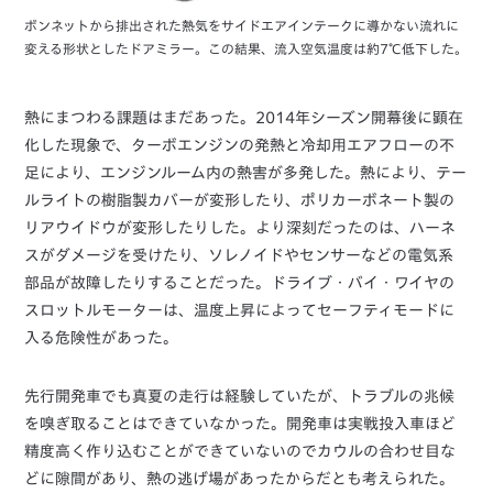
ボンネットから排出された熱気をサイドエアインテークに導かない流れに
変える形状としたドアミラー。この結果、流入空気温度は約7℃低下した。
熱にまつわる課題はまだあった。2014年シーズン開幕後に顕在
化した現象で、ターボエンジンの発熱と冷却用エアフローの不
足により、エンジンルーム内の熱害が多発した。熱により、テー
ルライトの樹脂製カバーが変形したり、ポリカーボネート製の
リアウイドウが変形したりした。より深刻だったのは、ハーネ
スがダメージを受けたり、ソレノイドやセンサーなどの電気系
部品が故障したりすることだった。ドライブ・バイ・ワイヤの
スロットルモーターは、温度上昇によってセーフティモードに
入る危険性があった。
先行開発車でも真夏の走行は経験していたが、トラブルの兆候
を嗅ぎ取ることはできていなかった。開発車は実戦投入車ほど
精度高く作り込むことができていないのでカウルの合わせ目な
どに隙間があり、熱の逃げ場があったからだとも考えられた。