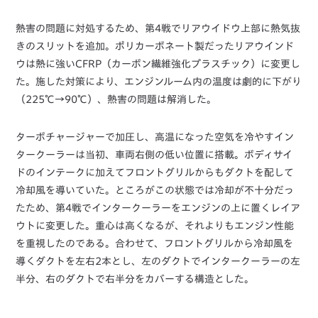
熱害の問題に対処するため、第4戦でリアウイドウ上部に熱気抜
きのスリットを追加。ポリカーボネート製だったリアウインド
ウは熱に強いCFRP（カーボン繊維強化プラスチック）に変更し
た。施した対策により、エンジンルーム内の温度は劇的に下がり
（225℃→90℃）、熱害の問題は解消した。
ターボチャージャーで加圧し、高温になった空気を冷やすイン
タークーラーは当初、車両右側の低い位置に搭載。ボディサイ
ドのインテークに加えてフロントグリルからもダクトを配して
冷却風を導いていた。ところがこの状態では冷却が不十分だっ
たため、第4戦でインタークーラーをエンジンの上に置くレイア
ウトに変更した。重心は高くなるが、それよりもエンジン性能
を重視したのである。合わせて、フロントグリルから冷却風を
導くダクトを左右2本とし、左のダクトでインタークーラーの左
半分、右のダクトで右半分をカバーする構造とした。