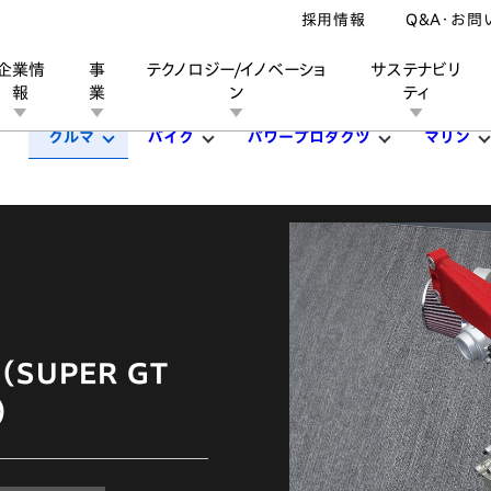
採用情報
Q&A・お問
企業情
事
テクノロジー/イノベーショ
サステナビリ
報
業
ン
ティ
クルマ
バイク
パワープロダクツ
マリン
ン
業
ス
ーポレートブランド
IRカレンダー
安全への取り組み
個人投資家の皆様へ
企業スポーツ
品質への取り組み
モータースポーツ
Honda Report
UPER GT
）