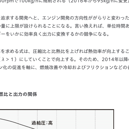
pmで100kg/hに規制される（2016年から95kg/hに変更
を追求する開発へと、エンジン開発の方向性ががらりと変わっ
の量に上限が設けられることになる。言い換えれば、単位時間
ギーをいかに効率良く出力に変換するかの競争になる。
率を求める式は、圧縮比と比熱比を上げれば熱効率が向上する
λ＞１）にしていくことで向上する。そのため、2014年以降
ーン化の促進を軸に、燃焼改善や冷却およびフリクションなどの
燃比と出力の関係