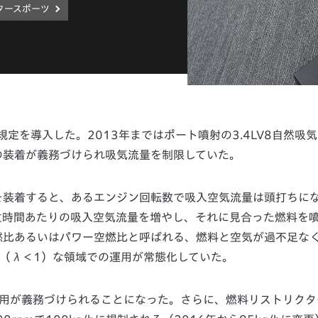
タースポーツ
ジン規定を導入した。2013年まではポート噴射の3.4LV8自然吸
の装着が義務づけられ吸気流量を制限していた。
を装着すると、あるエンジン回転数で吸入空気流量は頭打ちに
位時間あたりの吸入空気流量を増やし、それに見合った燃料を
燃比あるいはパワー空燃比と呼ばれる、燃料と空気が過不足な
（λ＜1）な領域での運用が常態化していた。
の使用が義務づけられることになった。さらに、燃料リストリク