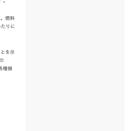
）。
た。燃料
あたりに
ことを示
の
各種損