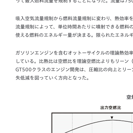
って最大燃料流量を規制することになった。流量は7500r
吸入空気流量規制から燃料流量規制に変わり、熱効率
流量規制によって、単位時間あたりに噴射できる燃料
使える燃料のエネルギー量が決まる。限られたエネル
ガソリンエンジンを含むオットーサイクルの理論熱効
している。比熱比は空燃比を理論空燃比よりもリーン（
GT500クラスのエンジン開発は、圧縮比の向上とリ
失低減を図っていく方向となった。
空