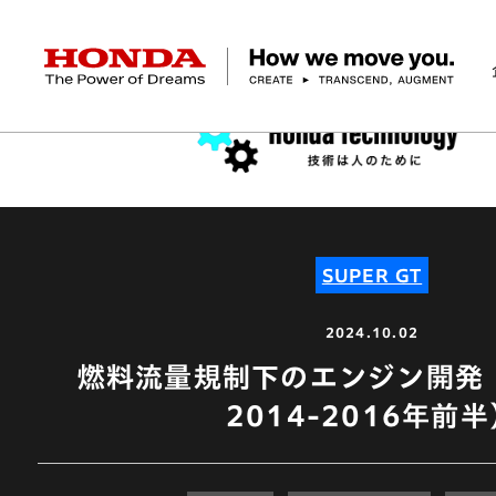
HONDA The Power of Dreams
企業情報 トップ
事業 トップ
テクノロジー/イノベーション トップ
サステナビリティ トップ
投資家情報 トップ
ニュースルーム
Discover Honda
社長メッセージ
クルマ
研究開発
ESGレポート
経営方針
ニュースルーム
Discover Honda
バイク
テクノロジー
IR資料室
Honda Report
経営方針
パワープロダクツ
財務・業績情報
デザイン
会社概要
環境
オープンイノベーショ
マリン
社会
株式・債券情報
ヒストリー
その他事
ガバナン
コ
SUPER GT
2024.10.02
燃料流量規制下のエンジン開発（S
2014-2016年前半