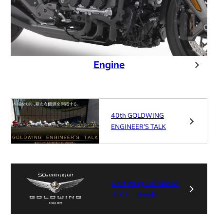
Engine
40th GOLDWING
ENGINEER’S TALK
Gold Wing 50周年記念
サイト｜Honda