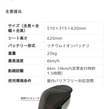
主要諸元
サイズ（全長×全
510×315×620mm
幅×全高）
シート高さ
620mm
バッテリー形式
リチウムイオンバッテリ
重量
25kg
最高速度
6km/h
6km（4km/h定常走行時約
航続距離
1.5時間）
使用環境条件
屋内バリアフリー対応空間