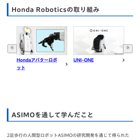
Honda Roboticsの取り組み
Hondaアバターロボ
UNI-ONE
Ho
ット
縦無
プト
ASIMOを通して学んだこと
2足歩行の人間型ロボットASIMOの研究開発を通じて得られた