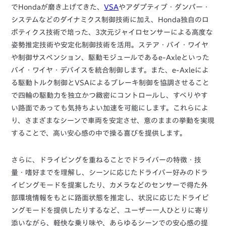
でHondaが磨き上げてきた、
VSA
やアダプティブ・ダンパー・
システムなどのダイナミクス制御技術に加え、Honda独自のロ
ボティクス技術で培った、3次元ジャイロセンサーによる高度な
姿勢推定技術や安定化制御技術を活用。ステア・バイ・ワイヤ
や制御サスペンション、駆動モジュールであるe-Axleといった
バイ・ワイヤ・デバイスを統合制御します。また、e-Axleによ
る駆動トルク制御とVSAによるブレーキ制御を協調させること
で四輪の駆動力を独立かつ緻密にコントロールし、すべりやす
い路面であっても気持ちよい加速を可能にします。これらによ
り、さまざまなシーンで車両を安定させ、意のままの挙動を実現
することで、高い安心感の中で操る喜びを提供します。
さらに、ドライビングを重ねることでドライバーの特徴・技
量・嗜好までを理解し、シーンに応じたドライバー好みのドラ
イビングモードを提案したり、カメラなどのセンサーで得た外
部環境情報をもとに路面状態を推定し、状況に応じたドライビ
ングモードを提供したりするなど、ユーザー一人ひとりに寄り
添いながら、軽快な乗り味や、あらゆるシーンでの安心感の提