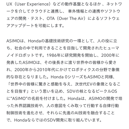
UX（User Experience）などの動作基盤となるほか 、ネットワ
ークを介してクラウドと連携し、 車外情報との連携やソフトウ
ェアの開発・テスト、OTA（Over The Air）によるソフトウェ
アアップデートを可能にします。
ASIMOは、Hondaの基礎技術研究の一環として、人の役に立
ち、社会の中で利用できることを目指して開発されたヒューマ
ノイドロボットです。1986年に研究開発を開始し、2000年に
発表したASIMOは、その後長きに渡り世界中の皆様から愛さ
れ、2000年から2010年代にかけてロボティクスの分野で象徴
的な存在となりました。Honda 0シリーズもASIMOと同様、
「世界中の皆様に驚きと感動を与え、次世代EVの象徴となるこ
とを目指す」という思いを込め、SDVの核となるビークルOS
に“ASIMO”の名前を付けました。Hondaは、ASIMOの開発で培
った外界認識技術や、人の意図をくみ取って行動する自律行動
制御技術を進化させ、それらに先進のAI技術を融合すること
で、HondaならではのSDV開発に取り組んでいます。