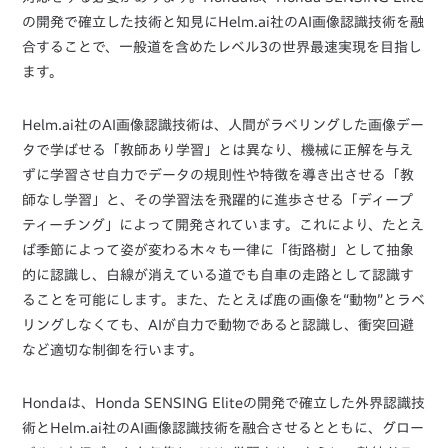
の開発で確立した技術と知見にHelm.ai社のAI画像認識技術を融
合することで、一般道を含めたレベル3の世界最速実現を目指し
ます。
Helm.ai社のAI画像認識技術は、人間がラベリングした画像デー
タで学ばせる「教師あり学習」とは異なり、機械に正解を与え
ずに学習させ自力でデータの規則性や特徴を導き出させる「教
師なし学習」と、その学習法を飛躍的に進歩させる「ディープ
ティーチング」によって開発されています。これにより、たとえ
ば季節によって姿が変わる木々も一律に「街路樹」として抽象
的に認識し、白線が消えている道でも自車の走路として認識す
ることを可能にします。また、たとえば鹿の画像を“動物”とラベ
リングしなくても、AIが自力で動物であると認識し、衝突回避
など適切な制御を行います。
Hondaは、Honda SENSING Eliteの開発で確立した外界認識技
術とHelm.ai社のAI画像認識技術を融合させるとともに、グロー