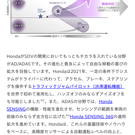
HondaがSDVの開発においてもっともチカラを入れている分野
がAD/ADASです。その進化と普及によって自由な移動の喜びの
拡大を目指しています。Hondaは2021年、一定の条件下でシス
テムがドライバーに代わって、アクセル、ブレーキ、ステアリン
グを操作する
トラフィックジャムパイロット（渋滞運転機能）
を世界で初めて実用化し、ハンズオフのみならずアイズオフを
※2
も可能としました
。また、ADASの分野では、
Honda
SENSING
の機能・性能を進化させ、センシングの範囲を車両の
※3
前後のみならず全方位に広げた
Honda SENSING 360
の適用
拡大を進めています。Hondaは、これらの基盤技術やノウハウ
をベースに、高精度センサーによる自動運転レベルの向上と、