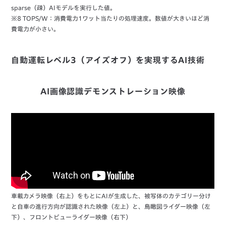
sparse（疎）AIモデルを実行した値。
※8 TOPS/W：消費電力1ワット当たりの処理速度。数値が大きいほど消
費電力が小さい。
自動運転レベル3（アイズオフ）を実現するAI技術
AI画像認識デモンストレーション映像
車載カメラ映像（右上）をもとにAIが生成した、被写体のカテゴリー分け
と自車の進行方向が認識された映像（左上）と、鳥瞰図ライダー映像（左
下）、フロントビューライダー映像（右下）