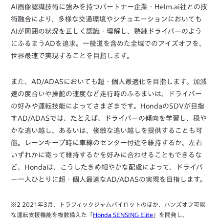
AI画像認識技術に強みを持つパートナー企業・Helm.ai社との技
術融合により、多様な交通環境やシチュエーションにおいても
AIが周囲の状況を正しく認識・理解し、熟練ドライバーのよう
にふるまうADを追求。一般道を含めた全域でのアイズオフを、
世界最速で実現することを目指します。
また、AD/ADASにおいても超・個人最適化を目指します。加減
速の度合いや操舵の速度など走行時のふるまいは、ドライバー
の好みや運転技能によってさまざまです。HondaのSDVが目指
すAD/ADASでは、たとえば、ドライバーの傾向を学習し、穏や
かな追い越し、あるいは、俊敏な追い越しを提供することも可
能。レーンキープ時に車線のセンター付近を維持するか、左右
いずれかに寄って維持するかを好みに合わせることもできるな
ど、Hondaは、こうしたきめ細やかな配慮によって、ドライバ
ー一人ひとりに超・個人最適なAD/ADASの実現を目指します。
※2 2021年3月、トラフィックジャムパイロットのほか、ハンズオフ可能
な運転支援機能を複数備えた「
Honda SENSING Elite
」を開発し、