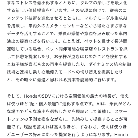
まなストレスを最小化するとともに、クルマの楽しさを最大化
する新しい価値提案を行います。その実現に向けて、従来のコ
ネクテッド技術を進化させるとともに、マルチモーダル生成AI
を搭載し、車内外のカメラ・センサーなどから得たさまざまな
データを活用することで、乗員の感情や意図を汲み取った車内
演出の提案などを行います。たとえば、ペットを乗せて長時間
運転している場合、ペット同伴可能な喫茶店やレストランを探
して休憩を提案したり、お子様が泣きはじめたことを検知する
とお子様が喜ぶ音楽の再生を提案したり、ダイナミクス統合制御
技術と連携し乗り心地優先モードへの切り替えを提案したり
と、その時々に最適と思われる提案を能動的に行います。
そして、HondaのSDVにおける空間価値の最大の特長が、使え
ば使うほど“超・個人最適”に進化する点です。AIは、乗員がどん
な場面でどんな演出を選択したかを履歴として蓄積し、スマー
トフォンの予測変換さながらに、先読みして提案することが可
能です。履歴を蓄えれば蓄えるほど、すなわち、使えば使うほ
どユーザーの好みにあった提案を行うようになります。Honda