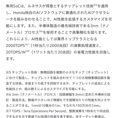
※5
専用SoCは、ルネサスが得意とするチップレット技術
を適用
し、Honda独自のAIソフトウェアに最適化されたAIアクセラレ
ータを組み合わせることで、AI性能を拡張するカスタマイズを可
能にします。また、半導体製造の最先端技術である3nm（ナノ
※6
メートル）プロセス
を採用することで高集積化を図ります。
これらにより、AI性能としては業界トップクラスとなる
※7
2000TOPS
（1秒当たり2000兆回）の演算処理速度と、
※8
20TOPS/W
（1ワット当たり20兆回）の省電力性能を目指し
ます。
※5 チップレット技術：集積回路を複数の小さなチップ（チップレット）
に分けて製造し、チップレットを組み合わせて１つの大規模集積回路を製
造する技術。歩留まりの低下を抑制するほか、チップレットの追加による
性能向上や、組み替えによるカスタマイズを可能にする。
※6 3nm（ナノメートル）プロセス：回路線幅を3nmに定めた半導体の設
計・製造手法。数値が小さいほど微細化でき面積当たりの性能を向上させ
ることができる。1nmは10億分の1m、すなわち100万分の1mm。
※7 TOPS：Tera Operations Per Second。整数演算を1秒あたり何兆回
できるかを示す数値でAI処理の性能を表す単位。本ターゲット数値は、