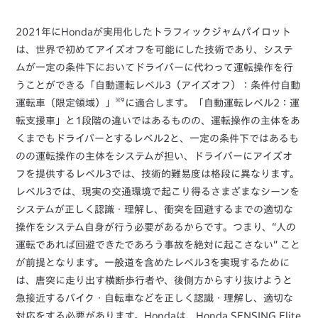
2021年にHondaが実用化したトラフィックジャムパイロット
は、世界で初めてアイズオフを可能にした技術であり、システ
ムが一定の条件下においてドライバーに代わって運転操作を行
うことができる「自動運転レベル3（アイズオフ）：条件付自動
※9
運転車（限定領域）」
に適合します。「自動運転レベル2：運
転支援車」と1段階の違いではあるものの、運転操作の主体をあ
くまでもドライバーとするレベル2と、一定の条件下ではあるも
のの運転操作の主体をシステムが担い、ドライバーにアイズオ
フを提供するレベル3では、技術的難易度は格段に異なります。
レベル3では、現実の交通環境で起こり得るさまざまなシーンを
システムが正しく認識・理解し、衝突を回避するまでの適切な
操作をシステム自身が行う必要があるからです。つまり、“人の
運転であれば回避できたであろう事故を絶対に起こさない” こと
が前提となります。一般道を含めたレベル3を実現するために
は、唐突に走り出す横断歩行者や、後側方からすり抜けようと
急接近するバイク・自転車などを正しく認識・理解し、適切な
対応をする必要があります。Hondaは、Honda SENSING Elite