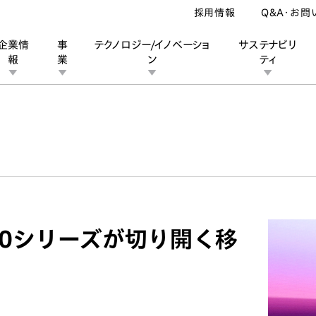
採用情報
Q&A・お問
企業情
事
テクノロジー/イノベーショ
サステナビリ
報
業
ン
ティ
ン
業
ス
ーポレートブランド
IRカレンダー
安全への取り組み
個人投資家の皆様へ
企業スポーツ
品質への取り組み
モータースポーツ
Honda Report
 0シリーズが切り開く移