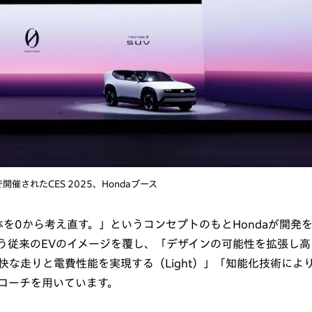
催されたCES 2025、Hondaブース
体を0から考え直す。」というコンセプトのもとHondaが開発
う従来のEVのイメージを覆し、「デザインの可能性を拡張し高
快な走りと電費性能を実現する（Light）」「知能化技術によ
プローチを用いています。