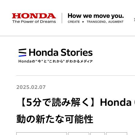
HONDA The Power of Dreams
企業情報 トップ
事業 トップ
テクノロジー/イノベーション トップ
サステナビリティ トップ
投資家情報 トップ
ニュースルーム
Discover Honda
社長メッセージ
クルマ
研究開発
ESGレポート
経営方針
ニュースルーム
Discover Honda
バイク
テクノロジー
IR資料室
Honda Report
経営方針
パワープロダクツ
財務・業績情報
デザイン
会社概要
環境
オープンイノベーショ
マリン
社会
株式・債券情報
ヒストリー
その他事
ガバナン
コ
2025.02.07
【5分で読み解く】Honda
動の新たな可能性