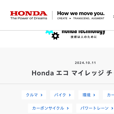
HONDA The Power of Dreams
企業情報 トップ
事業 トップ
テクノロジー/イノベーション トップ
サステナビリティ トップ
投資家情報 トップ
ニュースルーム
Discover Honda
社長メッセージ
クルマ
研究開発
ESGレポート
経営方針
ニュースルーム
Discover Honda
バイク
テクノロジー
IR資料室
Honda Report
経営方針
パワープロダクツ
財務・業績情報
デザイン
会社概要
環境
オープンイノベーショ
マリン
社会
株式・債券情報
ヒストリー
その他事
ガバナン
コ
2024.10.11
Honda エコ マイレッジ 
クルマ
バイク
環境
カ
カーボンサイクル
パワートレーン