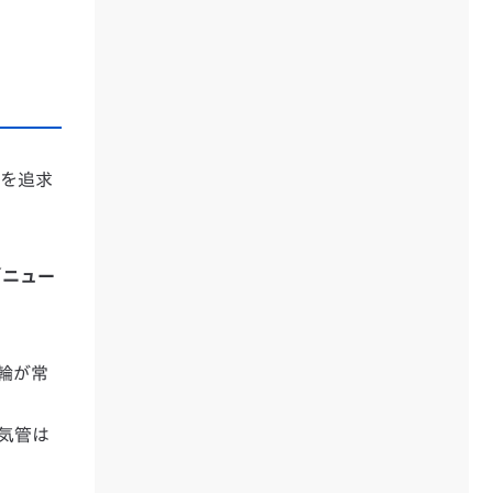
化を追求
／ニュー
輪が常
排気管は