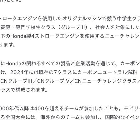
4ストロークエンジンを使用したオリジナルマシンで競う中学生ク
・高専・専門学校生クラス（グループIII）、社会人を対象にし
以下のHonda製4ストロークエンジンを使用するニューチャレ
ります。
年にHondaの関わるすべての製品と企業活動を通じて、カーボ
け、2024年には既存の7クラスにカーボンニュートラル燃料
CNグループIII／CNグループIV／CNニューチャレンジクラス／
クラスで構成されます。
000年代以降は400を超えるチームが参加したことも。モビリ
される全国大会には、海外からのチームも参加し、国際的なイベ