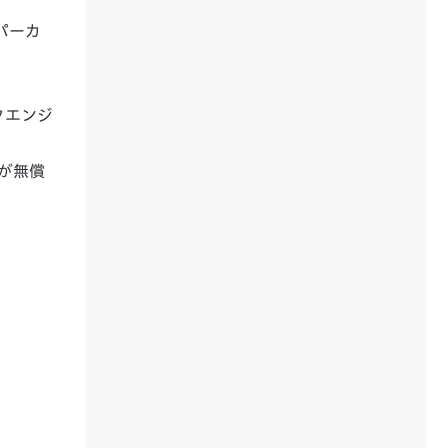
、
パーカ
クエンジ
局が無償