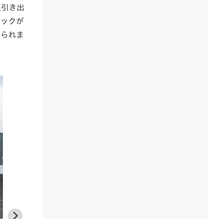
限引き出
ニックが
められま