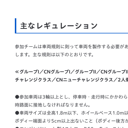
主なレギュレーション
参加チームは車両規則に則って車両を製作する必要が
します。主な規則は以下のとおりです。
≪グループI／CNグループI／グループII／CNグループII
チャレンジクラス／CNニューチャレンジクラス／2人
●参加車両は3輪以上とし、停車時・走行時にかかわ
時路面に接地しなければなりません。
●車両サイズは全高1.8m以下、ホイールベース1.0m以
ボディー端面より5cm以上出ないこと（ボディー後方