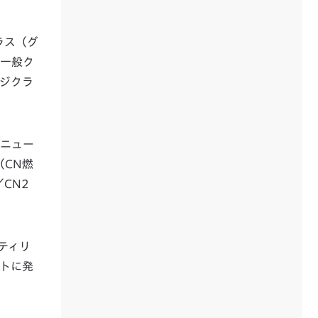
ラス（グ
た一般ク
ンジクラ
ンニュー
（CN燃
CN2
ティリ
ントに発