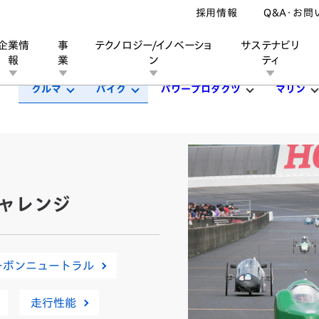
採用情報
Q&A・お問
企業情
事
テクノロジー/イノベーショ
サステナビリ
報
業
ン
ティ
クルマ
バイク
パワープロダクツ
マリン
ン
業
ス
ーポレートブランド
IRカレンダー
安全への取り組み
個人投資家の皆様へ
企業スポーツ
品質への取り組み
モータースポーツ
Honda Report
チャレンジ
ーボンニュートラル
走行性能