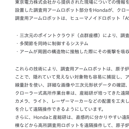
東京電力株式会社から提供された現場についての情報
設置した調査用アームロボット部分をHondaが、ク
調査用アームロボットは、ヒューマノイドロボット「A
・三次元のポイントクラウド（点群座標）により、調
・多関節を同時に制御するシステム
・アームが周囲の構造物に接触した際にその衝撃を吸
これらの技術により、調査用アームロボットは、原子
ことで、隠れていて見えない対象物も容易に捕捉し、
線量計を使い、詳細な画像や三次元形状データの確認
クローラー式高所作業台車は、産総研が培ってきた遠
カメラ、ライト、レーザーマーカーなどの配置を工夫して
を介して遠隔操作できるようにしています。
さらに、Hondaと産総研は、直感的に分かりやすい
棟などから高所調査用ロボットを遠隔操作して、原子