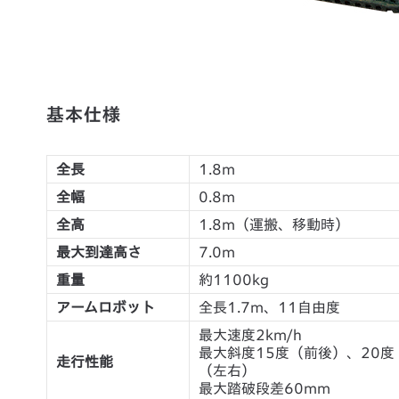
基本仕様
全長
1.8m
全幅
0.8m
全高
1.8m（運搬、移動時）
最大到達高さ
7.0m
重量
約1100kg
アームロボット
全長1.7m、11自由度
最大速度2km/h
最大斜度15度（前後）、20度
走行性能
（左右）
最大踏破段差60mm