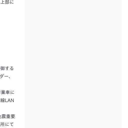
。上部に
制御する
ダー、
作業車に
線LAN
免震重要
箇所にて