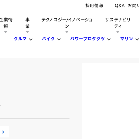
採用情報
Q&A・お問
企業情
事
テクノロジー/イノベーショ
サステナビリ
報
業
ン
ティ
クルマ
バイク
パワープロダクツ
マリン
ン
業
ス
ーポレートブランド
IRカレンダー
安全への取り組み
個人投資家の皆様へ
企業スポーツ
品質への取り組み
モータースポーツ
Honda Report
ト