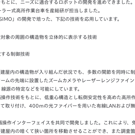
をもとに、ニーズに適合するロボットの開発を進めてきました
ローラー式高所作業台車を産総研が担当しました。
SIMO」の開発で培った、下記の技術を応用しています。
査対象の周囲の構造物を立体的に表示する技術
収する制御技術
炉建屋内の構造物が入り組んだ状況でも、多数の関節を同時に
アームの先端に設置したズームカメラやレーザーレンジファイン
、線源の特定などを可能にしています。
隔操作技術をもとに、低重心構造とし転倒安定性を高めた高所
取り付け、400ｍの光ファイバーを用いた有線LANおよび無
遠隔操作インターフェイスを共同で開発しました。これにより、
炉建屋内の暗くて狭い箇所を移動させることができ、また調査