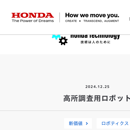
HONDA The Power of Dreams
企業情報 トップ
事業 トップ
テクノロジー/イノベーション トップ
サステナビリティ トップ
投資家情報 トップ
ニュースルーム
Discover Honda
社長メッセージ
クルマ
研究開発
ESGレポート
経営方針
ニュースルーム
Discover Honda
バイク
テクノロジー
IR資料室
Honda Report
経営方針
パワープロダクツ
財務・業績情報
デザイン
会社概要
環境
オープンイノベーショ
マリン
社会
株式・債券情報
ヒストリー
その他事
ガバナン
コ
2024.12.25
高所調査用ロボッ
新価値
ロボティクス