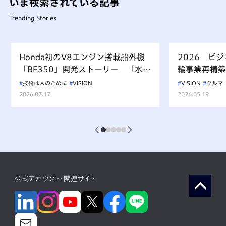
いま検索されている記事
Trending Stories
Honda初のV8エンジン搭載船外機
2026 ビ
「BF350」開発ストーリー 「水上
輪事業再構築
を走るもの、水を汚すべからず」を
技術は人のために
VISION
VISION
クルマ
受け継ぐ挑戦
2026.07.17
2026.05.19
1
2
3
4
5
公式アカウント・関連サイト