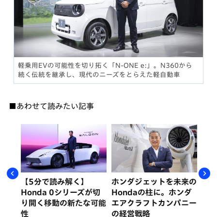
軽乗用EVの可能性を切り拓く「N-ONE e:」。N360から
続く伝統を継承し、現代のニーズをとらえた軽自動車
■あわせて読みたい記事
挑む
【5分で読み解く】
ホンダジェットを未来の
なぜ
ンダ
Honda 0シリーズが切
Hondaの柱に。ホンダ
の
説
り開く移動の新たな可能
エアクラフトカンパニー
ジ
性
の経営戦略