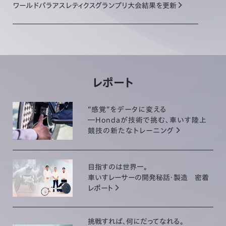
ワールドパラアスレティクスグランプリ大会結果を更新
2026.05.19
ダニエラ・ユッツェラー記念大会結果を更新
レポート
2026.05.19
スイスナショナルズ結果を更新
“感覚”をデータに変える
―Hondaが技術で挑む、車いす陸上
競技の新たなトレーニング
2026.05.12
仙台国際ハーフマラソン結果を更新
目指すのは世界一。
車いすレーサーの開発秘話・製造 密着
レポート
2026.04.28
ロンドンマラソン2026結果を更新
挑戦すれば、何にだってなれる。