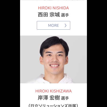
2023.11.21
HIROKI NISHIDA
ニューヨークシティマラソン大会結果を更新
西田 宗城
選手
MORE
2023.10.11
シカゴマラソン大会結果を更新
2023.9.28
ベルリンマラソン大会結果を更新
2023.4.25
ロンドンマラソン大会結果を更新
HIROKI KISHIZAWA
岸澤 宏樹
選手
2023.4.18
（日立ソリューションズ所属）