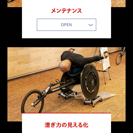
東京マラソン結果を更新
メンテナンス
OPEN
2025.2.21
シャルジャ2025インターナショナルオープン他の大会結果を
更新
2025.1.8
車いす陸上競技 カテリーヌ・デブルナー選手の動画を公開
2024.11.21
大分国際車いすマラソン結果を更新
漕ぎ力の見える化
2024.11.07