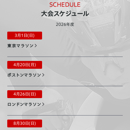
SCHEDULE
東京マラソン2021大会結果を更新
大会スケジュール
2022.1.25
2026年度
車いすレーサー「翔」デザイナー Special interviewを公開
3月1日(日)
東京マラソン
2021.12.24
第40回記念大分国際車いすマラソン特別企画を公開
4月20日(月)
ボストンマラソン
2021.11.22
大分国際車いすマラソン大会結果を更新
4月26日(日)
ロンドンマラソン
2021.11.19
翔＜KAKERU＞が2021年グッドデザイン賞を受賞しました
8月30日(日)