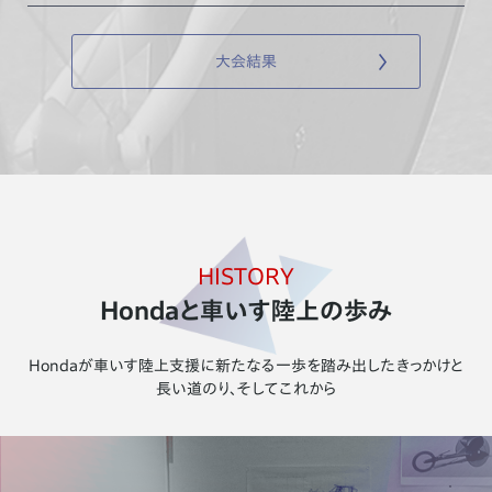
2020年度大会スケジュールを更新
大会結果
2020.3.31
マンガ 「夢へ翔けろ 仲間の想いをのせて」第3話を公開
2019.12.26
Honda車いす陸上競技支援 プロモーション動画を公開
HISTORY
Hondaと車いす陸上の歩み
2019.12.20
第39回大分国際車いすマラソン大会レポートを公開
Hondaが車いす陸上支援に新たなる一歩を踏み出したきっかけと
長い道のり、そしてこれから
2019.11.19
大分国際車いすマラソン大会結果を更新