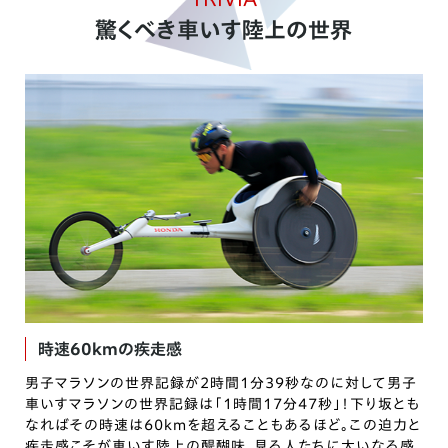
驚くべき車いす陸上の世界
時速60kmの疾走感
男子マラソンの世界記録が2時間1分39秒なのに対して男子
車いすマラソンの世界記録は「1時間17分47秒」！下り坂とも
なればその時速は60kmを超えることもあるほど。この迫力と
疾走感こそが車いす陸上の醍醐味。見る人たちに大いなる感