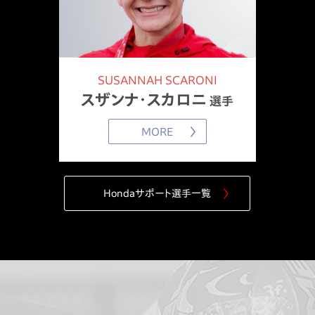
Daniela Jutzeler Memorial 2022でスザンナ・スカロニ選
手が世界新記録！ 大会結果を更新
2022.4.27
SUSANNAH SCARONI
スザンナ・スカロニ
選手
2022年度大会スケジュールを更新
MORE
2022.4.22
ボストンマラソン大会結果を更新
Hondaサポート選手一覧
2022.4.20
Hondaサポート選手にスザンナ・スカロニ選手が新加入 選手
紹介を更新
2022.3.7