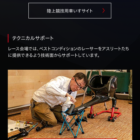
陸上競技用車いすサイト
2025.6.6
スイスナショナルズほか、2大会の結果を更新
テクニカルサポート
2025.5.7
レース会場では、ベストコンディションのレーサーをアスリートたち
ロンドンマラソン結果を更新
に提供できるよう技術面からサポートしています。
2025.4.23
ボストンマラソン結果を更新
2025.4.18
岸澤宏樹選手との座談会記事を公開（外部サイト）
2025.3.7