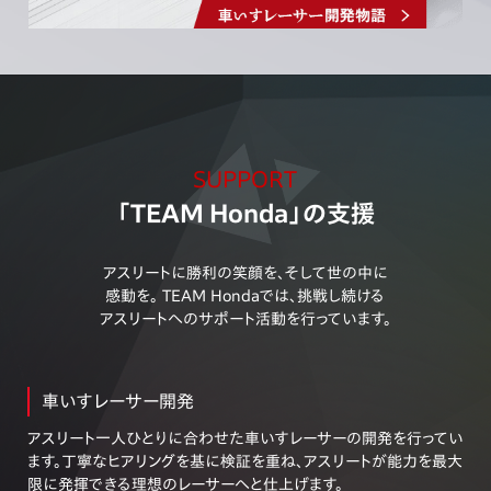
“勝利の笑顔をアスリートに届ける” 車いすレーサー翔 テクノ
ロジーコンテンツを公開
2025.11.4
ニューヨークシティマラソン2025結果を更新
SUPPORT
「TEAM Honda」の支援
2025.10.28
アスリートに勝利の笑顔を、そして世の中に
漕ぎ力計測ホイールシステムのレンタル開始
感動を。
TEAM Hondaでは、挑戦し続ける
アスリートへのサポート活動を行っています。
2025.10.20
東京レガシーハーフマラソン2025結果を更新
車いすレーサー開発
アスリート一人ひとりに合わせた車いすレーサーの開発を行ってい
2025.10.15
ます。丁寧なヒアリングを基に検証を重ね、アスリートが能力を最大
限に発揮できる理想のレーサーへと仕上げます。