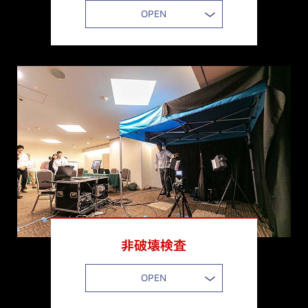
ニューヨークシティマラソン大会結果を更新
OPEN
2024.10.24
シカゴマラソン大会結果を更新
2024.10.3
ベルリンマラソン大会結果を更新
2024.8.8
Hondaの技術を結集した車いすレーサーの開発秘話を公開
非破壊検査
2024.6.9
OPEN
ワールドパラアスレティクスグランプリ大会(スイス) 結果を