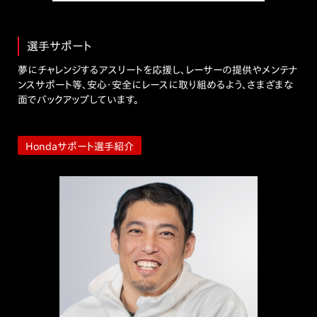
更新
選手サポート
2024.4.20
夢にチャレンジするアスリートを応援し、レーサーの提供やメンテナ
ロンドンマラソン大会結果を更新
ンスサポート等、安心・安全にレースに取り組めるよう、さまざまな
面でバックアップしています。
2024.4.15
ボストンマラソン大会結果を更新
Hondaサポート選手紹介
2024.3.3
東京マラソン2024大会結果を更新
2023.11.21
第42回大分国際車いすマラソン大会結果を公開