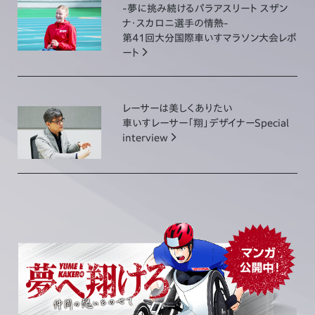
-夢に挑み続けるパラアスリート スザン
2026.04.28
ナ・スカロニ選手の情熱-
第41回大分国際車いすマラソン大会レポ
ボストンマラソン結果を更新
ート
2026.03.04
レーサーは美しくありたい
東京マラソン2026結果を更新
車いすレーサー「翔」デザイナーSpecial
interview
2025.11.19
第44回大分国際車いすマラソン結果を更新
2025.11.17
選手の能力を最大限発揮させるHondaの新技術 テクノロジ
ーコンテンツを公開
2025.11.17