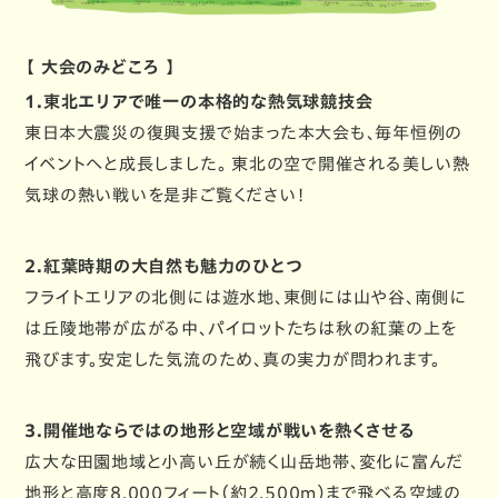
【 大会のみどころ 】
1.東北エリアで唯一の本格的な熱気球競技会
東日本大震災の復興支援で始まった本大会も、毎年恒例の
イベントへと成長しました。 東北の空で開催される美しい熱
気球の熱い戦いを是非ご覧ください！
2.紅葉時期の大自然も魅力のひとつ
フライトエリアの北側には遊水地、東側には山や谷、南側に
は丘陵地帯が広がる中、パイロットたちは秋の紅葉の上を
飛びます。安定した気流のため、真の実力が問われます。
3.開催地ならではの地形と空域が戦いを熱くさせる
広大な田園地域と小高い丘が続く山岳地帯、変化に富んだ
地形と高度8,000フィート（約2,500m）まで飛べる空域の