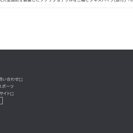
大型風防を装備したファッショナブルな三輪ビジネスバイク(原付)「ホ
お問い合わせ
スポーツ
サイト