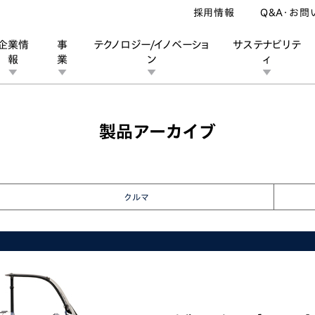
採用情報
Q&A・お問
企業情
事
テクノロジー/イノベーショ
サステナビリテ
報
業
ン
ィ
ロ キャノピー
製品アーカイブ
ン
業
ス
ーポレートブランド
IRカレンダー
安全への取り組み
個人投資家の皆様へ
企業スポーツ
品質への取り組み
モータースポーツ
Honda Report
クルマ