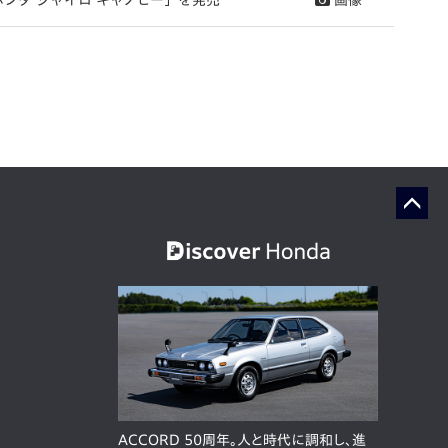
ンダ ジャイロ キャノピー」を発売
画像
ACCORD 50周年。人と時代に調和し、進