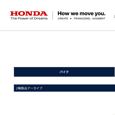
HONDA The Power of Dreams
ニュースルーム
製品アーカイブ
GYRO
ジャイ
企業情報 トップ
事業 トップ
テクノロジー/イノベーション トップ
サステナビリティ トップ
投資家情報 トップ
ニュースルーム
Discover Honda
社長メッセージ
クルマ
研究開発
ESGレポート
経営方針
ニュースルーム
Discover Honda
バイク
テクノロジー
IR資料室
Honda Report
経営方針
パワープロダクツ
財務・業績情報
デザイン
会社概要
環境
オープンイノベーショ
マリン
社会
株式・債券情報
ヒストリー
その他事
ガバナン
コ
バイク
2輪製品アーカイブ