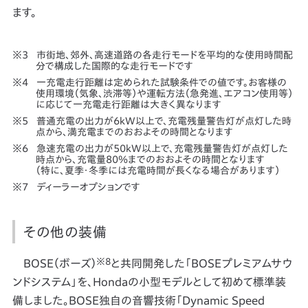
ます。
市街地、郊外、高速道路の各走行モードを平均的な使用時間配
分で構成した国際的な走行モードです
一充電走行距離は定められた試験条件での値です。お客様の
使用環境（気象、渋滞等）や運転方法（急発進、エアコン使用等）
に応じて一充電走行距離は大きく異なります
普通充電の出力が6kW以上で、充電残量警告灯が点灯した時
点から、満充電までのおおよその時間となります
急速充電の出力が50kW以上で、充電残量警告灯が点灯した
時点から、充電量80％までのおおよその時間となります
（特に、夏季・冬季には充電時間が長くなる場合があります）
ディーラーオプションです
その他の装備
※8
BOSE（ボーズ）
と共同開発した「BOSEプレミアムサウ
ンドシステム」を、Hondaの小型モデルとして初めて標準装
備しました。BOSE独自の音響技術「Dynamic Speed