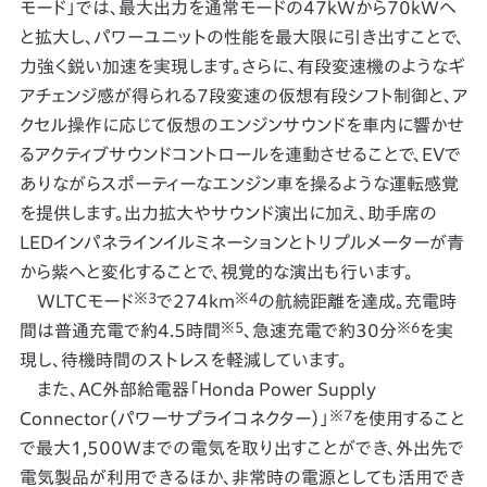
モード」では、最大出力を通常モードの47kWから70kWへ
と拡大し、パワーユニットの性能を最大限に引き出すことで、
力強く鋭い加速を実現します。さらに、有段変速機のようなギ
アチェンジ感が得られる7段変速の仮想有段シフト制御と、ア
クセル操作に応じて仮想のエンジンサウンドを車内に響かせ
るアクティブサウンドコントロールを連動させることで、EVで
ありながらスポーティーなエンジン車を操るような運転感覚
を提供します。出力拡大やサウンド演出に加え、助手席の
LEDインパネラインイルミネーションとトリプルメーターが青
から紫へと変化することで、視覚的な演出も行います。
※3
※4
WLTCモード
で274km
の航続距離を達成。充電時
※5
※6
間は普通充電で約4.5時間
、急速充電で約30分
を実
現し、待機時間のストレスを軽減しています。
また、AC外部給電器「Honda Power Supply
※7
Connector（パワーサプライコネクター）」
を使用すること
で最大1,500Wまでの電気を取り出すことができ、外出先で
電気製品が利用できるほか、非常時の電源としても活用でき