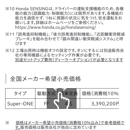
Honda SENSINGは、ドライバーの運転支援機能のため、各機
能の能力（認識能力・制御能力）には限界があります。各機能の
能力を過信せず、つねに周囲の状況に気をつけ、安全運転をお
願いします。詳細はホームページをご参照ください。
https://www.honda.co.jp/hondasensing/
「誤発進抑制機能」、「後方誤発進抑制機能」、「近距離衝突軽減
ブレーキ」を組み合わせて「踏み間違い衝突軽減システム」と呼
びます
工場出荷時は機能オフの設定です。オンにするには別途販売会
社の専用機器によるセッティング作業が必要です。
別途セットアップ費用（ディーラーオプション）が必要となります
全国メーカー希望小売価格
タイプ
駆動方式
乗車定員
価格（消費税10％込み）
Super-ONE
FF
4名
3,390,200円
価格はメーカー希望小売価格（消費税10%込み）で参考価格で
す。
販売価格は販売会社が独自に定めています