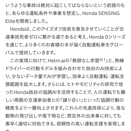
いうような事故は絶対に起こしてはならないという前提のも
と、あらゆる運転条件や事象を想定し、Honda SENSING
Eliteを開発しました。
Hondaは、このアイズオフ技術を普及させていくことが交
通事故死者ゼロに繋がる道であると考え、Honda 0シリーズ
を通じて、より多くのお客様の手が届く自動運転車をグロー
バルで提供していきます。
※1
この実現に向けて、Helm.aiの「教師なし学習
」と、熟練
ドライバーの行動モデルを組み合わせた独自のAI技術によ
り、少ないデータ量でAIが学習し、効率よく自動運転・運転支
援範囲を拡大します。さらには、ヒトやモビリティの研究で培
ったHonda独自の協調AIを活用することで、人の運転でも難
しい周囲の交通参加者との「譲り合い」といった協調行動の
精度をより一層向上させます。これらの先進技術により、急な
動物の飛び出しや落下物など、想定外の出来事に対しても
素早く適切に対処できる、信頼性の高い運転支援を実現しま