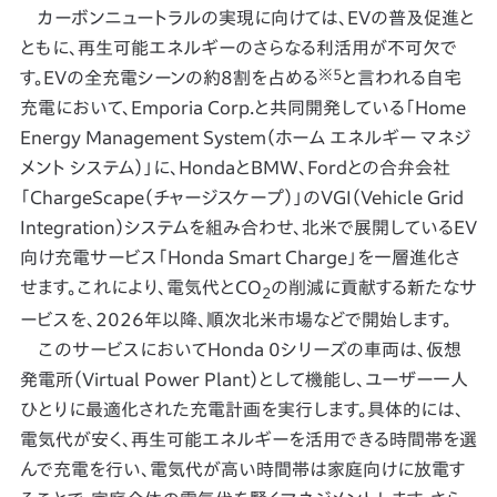
カーボンニュートラルの実現に向けては、EVの普及促進と
ともに、再生可能エネルギーのさらなる利活用が不可欠で
※5
す。EVの全充電シーンの約8割を占める
と言われる自宅
充電において、Emporia Corp.と共同開発している「Home
Energy Management System（ホーム エネルギー マネジ
メント システム）」に、HondaとBMW、Fordとの合弁会社
「ChargeScape（チャージスケープ）」のVGI（Vehicle Grid
Integration）システムを組み合わせ、北米で展開しているEV
向け充電サービス「Honda Smart Charge」を一層進化さ
せます。これにより、電気代とCO
の削減に貢献する新たなサ
2
ービスを、2026年以降、順次北米市場などで開始します。
このサービスにおいてHonda 0シリーズの車両は、仮想
発電所（Virtual Power Plant）として機能し、ユーザー一人
ひとりに最適化された充電計画を実行します。具体的には、
電気代が安く、再生可能エネルギーを活用できる時間帯を選
んで充電を行い、電気代が高い時間帯は家庭向けに放電す