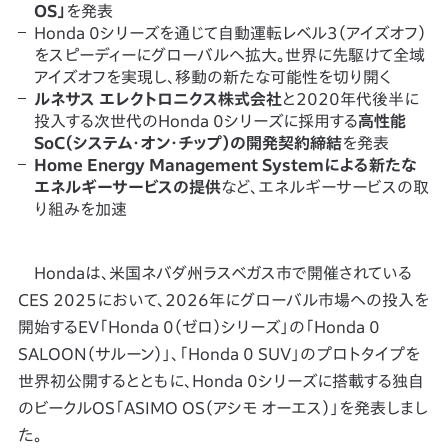
OS」
を発表
Honda 0シリーズを通じて自動運転レベル3（アイズオフ）
をスピーディーにグローバルへ拡大。世界に先駆けて全域
アイズオフを実現し、移動の新たな可能性を切り開く
ルネサス エレクトロニクス株式会社
と2020年代後半に
投入する次世代のHonda 0シリーズに採用する
高性能
SoC（システム・オン・チップ）の開発契約締結
を発表
Home Energy Management Systemによる新たな
エネルギーサービスの提供
など、エネルギーサービスの取
り組みを加速
Hondaは、米国ネバダ州ラスベガス市で開催されている
CES 2025において、2026年にグローバル市場への投入を
開始するEV「Honda 0（ゼロ）シリーズ」の「Honda 0
SALOON（サルーン）」、「Honda 0 SUV」のプロトタイプを
世界初公開するとともに、Honda 0シリーズに搭載する独自
のビークルOS「ASIMO OS（アシモ オーエス）」を発表しまし
た。