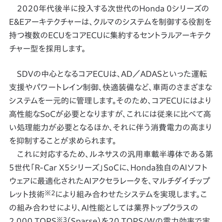
2020年代後半に投入する次世代のHonda 0シリーズの
E&Eアーキテクチャーは、クルマのシステムを制御する役割を
持つ複数のECUをコアECUに集約するセントラルアーキテク
チャー型を採用します。
SDVの中心となるコアECUは、AD／ADASといった運転
支援やパワートレイン制御、快適装備など、車両のさまざまな
システムを一元的に管理します。そのため、コアECUにはより
高性能なSoCが必要となりますが、これには従来に比べて高
い処理能力が必要となるほか、それに伴う消費電力の高まり
を抑制することが求められます。
これに対応するため、ルネサスの汎用車載半導体である第
5世代「R-Car X5シリーズ」SoCに、Honda独自のAIソフト
ウェアに最適化されたAIアクセラレータを、マルチダイチップ
※2
レット技術
により組み合わせたシステムを実現します。こ
の組み合わせにより、AI性能としては業界トップクラスの
※3
2,000 TOPS
（Sparse）を20 TOPS/Wの電力効率で実