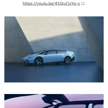
https://youtu.be/45QuCjxYq-s