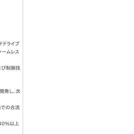
ドドライブ
シームレス
よび制御技
規開発し、次
路での合流
40％以上