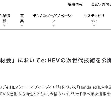
採用情報
Q&A・お問
企業情
事
テクノロジー/イノベーショ
サステナビリ
報
業
ン
ティ
V 事業・技術取材会」においてe:HEVの次世代技術を公開
ン
業
ス
ーポレートブランド
IRカレンダー
安全への取り組み
個人投資家の皆様へ
企業スポーツ
品質への取り組み
モータースポーツ
Honda Report
技術取材会」においてe:HEVの次世代技術を公
※1
「e:HEV（イーエイチイーブイ）
」について「Honda e:HEV
e:HEVの進化の方向性とともに、今後のハイブリッド車へ順次搭載