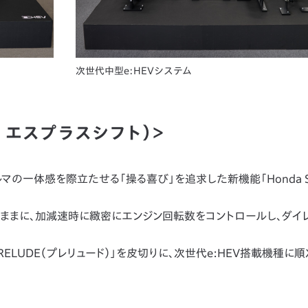
次世代中型e:HEVシステム
ンダ エスプラスシフト）＞
の一体感を際立たせる「操る喜び」を追求した新機能「Honda S＋ S
まに、加減速時に緻密にエンジン回転数をコントロールし、ダイ
「PRELUDE（プレリュード）」を皮切りに、次世代e:HEV搭載機種に