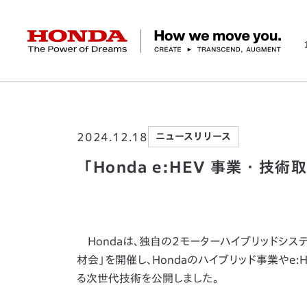
HONDA The Power of Dreams
ホーム
ニュースルーム
「Honda e:HE
企業情報 トップ
事業 トップ
テクノロジー/イノベーション トップ
サステナビリティ トップ
投資家情報 トップ
ニュースルーム
Discover Honda
2024.12.18
ニュースリリース
社長メッセージ
クルマ
研究開発
ESGレポート
経営方針
ニュースルーム
Discover Honda
バイク
テクノロジー
IR資料室
Honda Report
経営方針
パワープロダクツ
財務・業績情報
デザイン
会社概要
環境
オープンイノベーショ
マリン
社会
株式・債券情報
ヒストリー
その他事
ガバナン
コ
「Honda e:HEV 事業・
Hondaは、独自の2モーターハイブリッドシステム
材会」を開催し、Hondaのハイブリッド事業や
る次世代技術を公開しました。