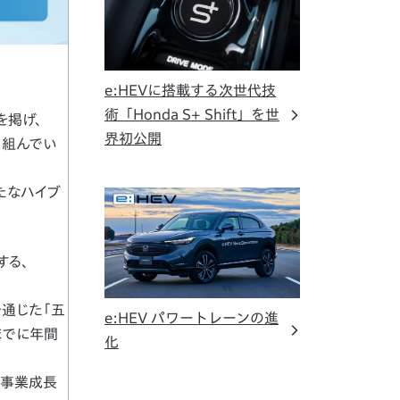
e:HEVに搭載する次世代技
術「Honda S+ Shift」を世
を掲げ、
界初公開
り組んでい
たなハイブ
する、
通じた「五
e:HEV パワートレーンの進
までに年間
化
る事業成長