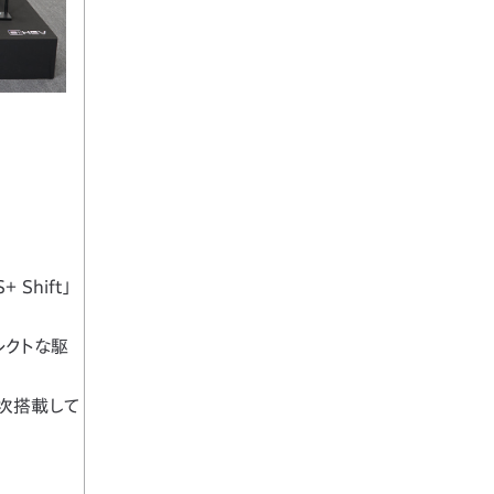
hift」
レクトな駆
順次搭載して