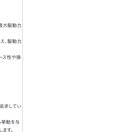
て最大駆動力
え、駆動力
ース性や操
を追求してい
る挙動を与
します。