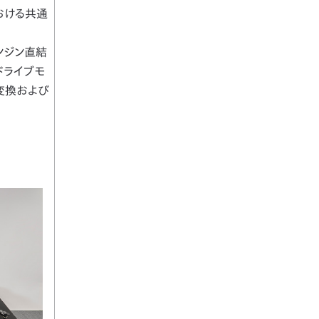
おける共通
ンジン直結
ドライブモ
変換および