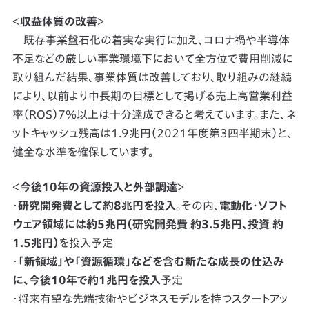
＜
収益体質の改善
＞
既存事業盤石化の着実な実行に加え、コロナ禍や半導体
不足などの厳しい事業環境下において全方位で費用削減に
取り組んだ結果、事業体質は改善しており、取り組みの継続
により、以前より中長期の目標として掲げる売上高営業利益
率（ROS）7％以上は十分達成できると考えています。また、ネ
ットキャッシュ残高は1.9兆円（2021年度第3四半期末）と、
健全な水準を確保しています。
＜
今後10年の資源投入と外部調達
＞
・
研究開発費として約8兆円を投入
。その内、
電動化・ソフト
ウェア領域には約5兆円（研究開発費 約3.5兆円、投資 約
1.5兆円）
を投入予定
・
「新領域」や「資源循環」などを含む新たな成長の仕込み
に、今後10年で約1兆円を投入
予定
・将来有望な先端技術やビジネスモデルを持つスタートアッ