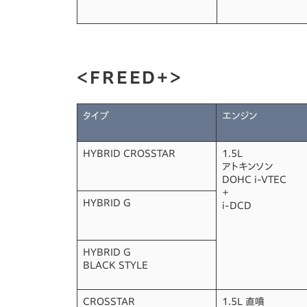
＜FREED＋＞
タイプ
エンジン
HYBRID CROSSTAR
1.5L
アトキンソン
DOHC i-VTEC
＋
HYBRID G
i-DCD
HYBRID G
BLACK STYLE
CROSSTAR
1.5L 直噴