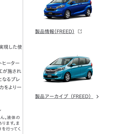
製品情報（FREED）
実現した使
トヒーター
工が施され
となるプレ
魅力をより一
製品アーカイブ（FREED）
ん
ん。液体の
ります。ま
きを行ってく