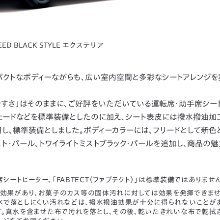
EED BLACK STYLE エクステリア
クトなボディーながらも、広い室内空間と多彩なシートアレンジを
すさ」はそのままに、ご好評をいただいている運転席・助手席シー
シェードなどを標準装備としたのに加え、シート表皮には撥水撥油加
し、標準装備としました。ボディーカラーには、フリードとして新色
スト・パール、トワイライトミストブラック・パールを追加し、商品の
席シートヒーター、「FABTECT（ファブテクト）」は標準装備ではありませ
て効果があり、お菓子のカス等の固体汚れに対しては効果を発揮できませ
水で落としにくい汚れなどは、撥水撥油効果が十分に得られないことがあ
。真水を含ませた布で汚れを落とし、その後、乾いたきれいな布で乾拭