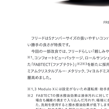
FR
フリードは5ナンバーサイズの扱いやすいコンパ
い勝手の良さが特長です。
今回の一部改良では、フリードらしい「親しみや
※1
、コンフォートビューパッケージ、ロールサン
※2※3
た「FABTECT（ファブテクト）」
を新たに採用
ミアムクリスタルブルー・メタリック、フィヨルドミ
層高めました。
※1,3 Modulo Xには設定がないため運転席・助手
FABTECTの撥水撥油効果は液体汚れに対し
場合も繊維の奥まで入り込んだ汚れや、極端に
た、洗剤を使用すると撥水撥油効果が低下します