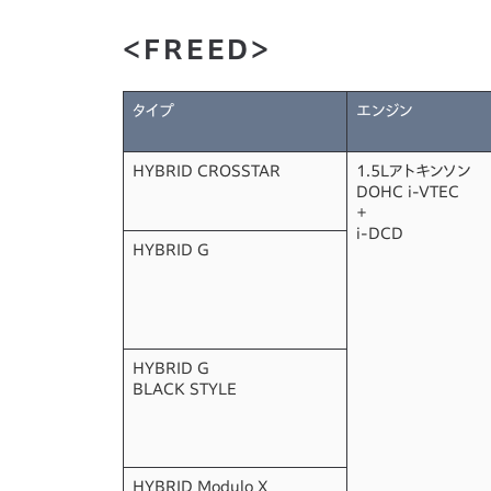
＜FREED＞
タイプ
エンジン
HYBRID CROSSTAR
1.5Lアトキンソン
DOHC i-VTEC
＋
i-DCD
HYBRID G
HYBRID G
BLACK STYLE
HYBRID Modulo X