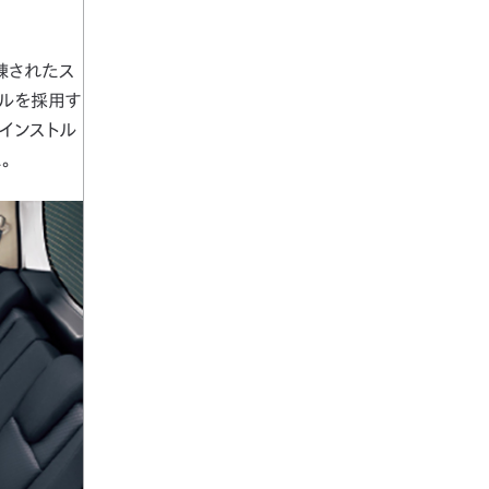
洗練されたス
リルを採用す
インストル
。