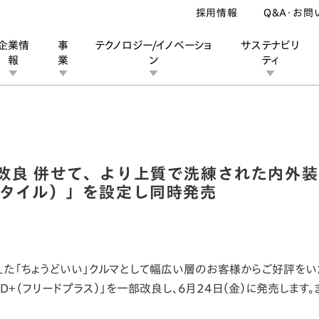
採用情報
Q&A・お問
企業情
事
テクノロジー/イノベーショ
サステナビリ
報
業
ン
ティ
ED＋」を一部改良 併せて、より上質で洗練された内外装デザインの特別仕様
ン
業
ス
ーポレートブランド
IRカレンダー
安全への取り組み
個人投資家の皆様へ
企業スポーツ
品質への取り組み
モータースポーツ
Honda Report
一部改良 併せて、より上質で洗練された内外
クスタイル）」を設定し同時発売
えた「ちょうどいい」クルマとして幅広い層のお客様からご好評を
EED＋（フリードプラス）」を一部改良し、6月24日（金）に発売します。