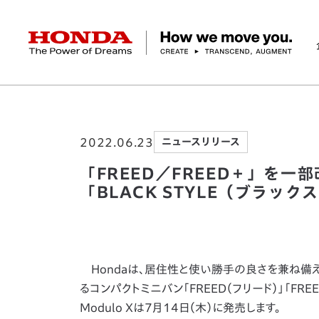
HONDA The Power of Dreams
ホーム
ニュースルーム
「FREED／FRE
企業情報 トップ
事業 トップ
テクノロジー/イノベーション トップ
サステナビリティ トップ
投資家情報 トップ
ニュースルーム
Discover Honda
2022.06.23
ニュースリリース
社長メッセージ
クルマ
研究開発
ESGレポート
経営方針
ニュースルーム
Discover Honda
バイク
テクノロジー
IR資料室
Honda Report
経営方針
パワープロダクツ
財務・業績情報
デザイン
会社概要
環境
オープンイノベーショ
マリン
社会
株式・債券情報
ヒストリー
その他事
ガバナン
コ
「FREED／FREED＋」を
「BLACK STYLE（ブラッ
Hondaは、居住性と使い勝手の良さを兼ね備
るコンパクトミニバン「FREED（フリード）」「FR
Modulo Xは7月14日（木）に発売します。