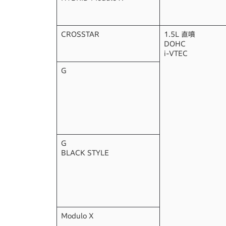
CROSSTAR
1.5L 直噴
DOHC
i-VTEC
G
G
BLACK STYLE
Modulo X