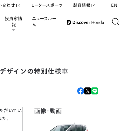
い合わせ
モータースポーツ
製品情報
EN
投資家情
ニュースルー
報
ム
車「BLACK STYLE（ブラックスタイル）」を設定し同時発売
装デザインの特別仕様車
画像・動画
いただいてい
また、