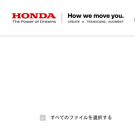
HONDA The Power of Dreams
ホーム
ニュースルーム
ニュースリリース
画
企業情報 トップ
事業 トップ
テクノロジー/イノベーション トップ
サステナビリティ トップ
投資家情報 トップ
ニュースルーム
Discover Honda
社長メッセージ
クルマ
研究開発
ESGレポート
経営方針
ニュースルーム
Discover Honda
バイク
テクノロジー
IR資料室
Honda Report
経営方針
パワープロダクツ
財務・業績情報
デザイン
会社概要
環境
オープンイノベーショ
マリン
社会
株式・債券情報
ヒストリー
その他事
ガバナン
コ
すべてのファイルを選択する