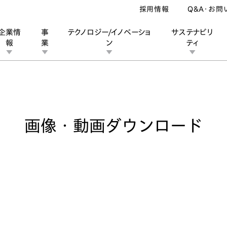
採用情報
Q&A・お問
企業情
事
テクノロジー/イノベーショ
サステナビリ
報
業
ン
ティ
像・動画ダウンロード
ン
業
ス
ーポレートブランド
IRカレンダー
安全への取り組み
個人投資家の皆様へ
企業スポーツ
品質への取り組み
モータースポーツ
Honda Report
画像・動画ダウンロード