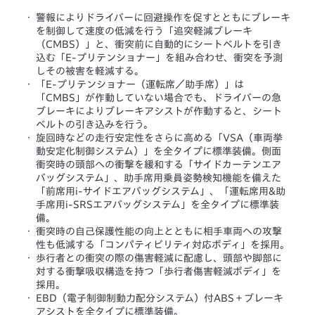
・
警報によりドライバーに回避操作を促すとともにブレーキ
を制御して速度の低減を行う「追突軽減ブレーキ
（CMBS）」と、衝突前に自動的にシートベルトを引き
込む「E-プリテンショナー」を組み合わせ、衝突を予測
しその被害を軽減する。
・
「E-プリテンショナー（運転席／助手席）」は
「CMBS」が作動していない場合でも、ドライバーの急
ブレーキによりブレーキアシストが作動すると、シート
ベルトの引き込みを行う。
・
旋回時などの走行安定性をさらに高める「VSA（車両挙
動安定化制御システム）」を全タイプに標準装備。側面
衝突時の頭部への衝撃を緩和する「サイドカーテンエア
バッグシステム」、助手席用乗員姿勢検知機能を備えた
「前席用i-サイドエアバッグシステム」、「運転席用&助
手席用i-SRSエアバッグシステム」を全タイプに標準装
備。
・
衝突時の自己保護性能の向上とともに相手車両への攻撃
性も低減する「コンパティビリティ対応ボディ」を採用。
・
歩行者との衝突の際の傷害軽減に配慮し、頭部や脚部に
対する衝撃吸収構造を持つ「歩行者傷害軽減ボディ」を
採用。
・
EBD（電子制御制動力配分システム）付ABS＋ブレーキ
アシストを全タイプに標準装備。