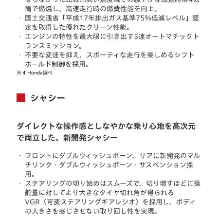
筒で燃焼し、高速走行時の燃費性能を向上。
・
国土交通省「平成17年排出ガス基準75％低減レベル」認
定を取得した優れたクリーン性能。
・
エンジンの特性を最大限に引き出す5速オートマチックト
ランスミッション。
・
不要な変速を抑え、スポーティな走行を楽しめるシフト
ホールド制御を採用。
※
4 Honda調べ
シャシー
ダイレクトな操作感としなやかな乗り心地を高次元
で両立した、新開発シャシー
・
フロントにダブルウィッシュボーン、リアに新開発のマル
チリンク・ダブルウィッシュボーン・サスペンション採
用。
・
ステアリングの切り始めはスムーズで、切り増すほどに操
舵量に対してより大きなタイヤ切れ角が得られる
VGR（可変ステアリングギアレシオ）を採用し、ボディ
の大きさを感じさせない取り回し性を実現。