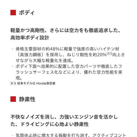
ボディ
軽量かつ高剛性、さらには空力をも徹底追求した、
高効率ボディ設計
・
骨格主要部材の約48％に軽量で強度の高いハイテン材
※5
（高張力鋼板）を採用し、ねじり剛性を約20％
向上さ
せながら大幅な軽量化を達成。
・
ボディ下面へ効果的に配置した空力パーツや徹底したフ
ラッシュサーフェス化などにより、優れた空力性能を実
現。
※
5 従来モデル比 Honda測定値
静粛性
不快なノイズを消し、力強いエンジン音を活かし
た、ドライビングに心地よい静粛性
・
気筒休止時に増大する振動を打ち消す、アクティブコント