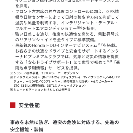
イグニション操作が行えるHondaスマートキーシステム
を採用。
・
フロント左右席の独立温度コントロールに加え、GPS情
報や日射センサーによって日射の強さや方向を判断して
温度や風量を制御する、インテリジェント・デュアル・
※6
フルオートエアコンディショナー
を採用。
・
強い日差しを遮り、後席の快適性を高める、電動昇降式
のリアサンシェイドを全タイプに標準装備。
※7
・
最新鋭のHonda HDDインターナビシステム
を搭載。
お客さまの快適なドライブと安全をサポートするインタ
ーナビプレミアムクラブでは、気象と防災の情報を提供
※8
する「安心ドライブサポート」にて世界で初めて
「豪
雨地点予測情報」サービスを提供。
※
6 35iLに標準装備。35TLにメーカーオプション
※
7 ＜リアカメラ付＞（8インチワイドディスプレイ、TV＜ワンセグ＞／AM／FM
チューナー付DVD／CDプレーヤー、携帯電話入力端子）＋6スピーカー＋
ETC（35iLに標準装備。35TLにメーカーオプション）
※
8 カーナビゲーション向けとしては世界初
安全性能
事故を未然に防ぎ、追突の危険に対応する、先進の
安全機能・装備