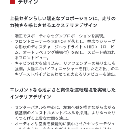
デザイン
上級セダンらしい端正なプロポーションに、走りの
力強さを感じさせるエクステリアデザイン
・
端正でスポーティなセダンプロポーションを実現。
・
フロントコーナーを大胆にそぎ落とし、幅広でシャープ
な形状のディスチャージヘッドライト＜HID＞（ロービー
ム、オートレベリング機構付）を配し、スピード感溢れ
るフロントビュー。
・
キャビン後方を絞り込み、リアフェンダーの張り出しを
強調。大径エキパイフィニッシャーを施した左右出しのエ
キゾーストパイプとあわせて迫力あるリアビューを演出。
エレガントな心地よさと爽快な運転環境を実現した
インテリアデザイン
・
センターパネルを中心に、左右へ弧を描きながら広がる
横基調のインストルメントパネルを採用。よりゆったり
くつろげる上質な空間を演出。
・
オーディオや空調を機能的に集中させたセンターモジュ