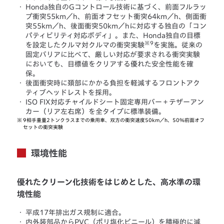
・
Honda独自のGコントロール技術に基づく、前面フルラッ
プ衝突55km／h、前面オフセット衝突64km／h、側面衝
突55km／h、後面衝突50km／hに対応する独自の「コン
パティビリティ対応ボディ」。また、Honda独自の目標
※9
を設定したクルマ対クルマの衝突実験
を実施。従来の
固定バリアに比べて、厳しい対応が要求される衝突実験
においても、目標値をクリアする優れた安全性能を確
保。
・
後面衝突時に頚部にかかる負担を軽減するフロントアク
ティブヘッドレストを採用。
・
ISO FIX対応チャイルドシート固定専用バー＋テザーアン
カー（リア左右席）を全タイプに標準装備。
※
9相手重量2トンクラスまでの乗用車、双方の衝突速度50km／h、50％前面オフ
セットの衝突実験
環境性能
優れたクリーン化技術をはじめとした、高水準の環
境性能
・
平成17年排出ガス規制に適合。
・
内外装部品からPVC（ポリ塩化ビニール）を積極的に減