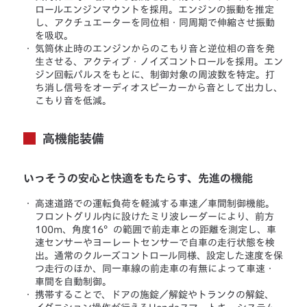
ロールエンジンマウントを採用。エンジンの振動を推定
し、アクチュエーターを同位相・同周期で伸縮させ振動
を吸収。
・
気筒休止時のエンジンからのこもり音と逆位相の音を発
生させる、アクティブ・ノイズコントロールを採用。エン
ジン回転パルスをもとに、制御対象の周波数を特定。打
ち消し信号をオーディオスピーカーから音として出力し、
こもり音を低減。
高機能装備
いっそうの安心と快適をもたらす、先進の機能
・
高速道路での運転負荷を軽減する車速／車間制御機能。
フロントグリル内に設けたミリ波レーダーにより、前方
100m、角度16°の範囲で前走車との距離を測定し、車
速センサーやヨーレートセンサーで自車の走行状態を検
出。通常のクルーズコントロール同様、設定した速度を保
つ走行のほか、同一車線の前走車の有無によって車速・
車間を自動制御。
・
携帯することで、ドアの施錠／解錠やトランクの解錠、