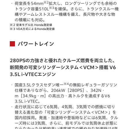
※2
・
荷室長を54mm
拡大し、ロングツーリングでも余裕の
※3
トランク容量510L
を確保。さらに、トランクスルー機
構やアームレストスルー機構を備え、長尺物や大きな物
の積載にも対応。
※
2 従来モデル比 Honda測定値
※
3 VDA方式によるHonda測定値
パワートレイン
280PSの力強さと優れたクルーズ燃費を両立した、
新開発の可変シリンダーシステム＜VCM＞搭載 V6
3.5L i-VTECエンジン
※4
・
国産3.5Lクラスセダン唯一
の無鉛レギュラーガソリン
仕様でありながら、206kW［280PS］、342N・
m［34.9kg・m］の高出力・高トルクを達成するV6
3.5L i-VTEC。
・
走行状況に応じて6気筒、4気筒、3気筒での燃焼に切り
替える進化型の「可変シリンダーシステム＜VCM＞」を
国内初採用。発進・加速時や登坂時などには6気筒、クル
ーズ時には3気筒、さらに、前モデルでは気筒休止状態に
ならなかった比較的高い速度域での緩やかな加速時は4気