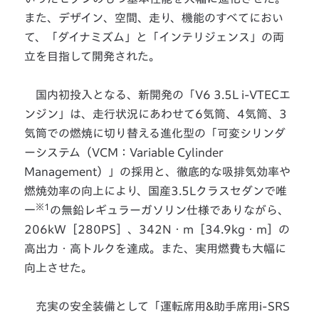
また、デザイン、空間、走り、機能のすべてにおい
て、「ダイナミズム」と「インテリジェンス」の両
立を目指して開発された。
国内初投入となる、新開発の「V6 3.5L i-VTECエ
ンジン」は、走行状況にあわせて6気筒、4気筒、3
気筒での燃焼に切り替える進化型の「可変シリンダ
ーシステム（VCM：Variable Cylinder
Management）」の採用と、徹底的な吸排気効率や
燃焼効率の向上により、国産3.5Lクラスセダンで唯
※1
一
の無鉛レギュラーガソリン仕様でありながら、
206kW［280PS］、342N・m［34.9kg・m］の
高出力・高トルクを達成。また、実用燃費も大幅に
向上させた。
充実の安全装備として「運転席用&助手席用i-SRS