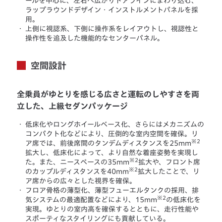
ールを中心に、左右へ広がりドアラインにまわり込む、
ラップラウンドデザイン・インストルメントパネルを採
用。
・
上側に視認系、下側に操作系をレイアウトし、視認性と
操作性を追及した機能的なセンターパネル。
空間設計
全乗員がゆとりを感じる広さと運転のしやすさを両
立した、上級セダンパッケージ
・
低床化やロングホイールベース化、さらにはメカニズムの
コンパクト化などにより、圧倒的な室内空間を確保。リ
※2
ア席では、前後席間のタンデムディスタンスを25mm
拡大し、低床化によって、より自然な着座姿勢を実現し
※2
た。また、ニースペースの35mm
拡大や、フロント席
※2
のカップルディスタンスを40mm
拡大したことで、リ
ア席からの広々とした視界を確保。
・
フロア骨格の薄型化、薄型フューエルタンクの採用、排
※2
気システムの最適配置などにより、15mm
の低床化を
実現。ゆとりの室内高を確保するとともに、走行性能や
スポーティなスタイリングにも貢献している。