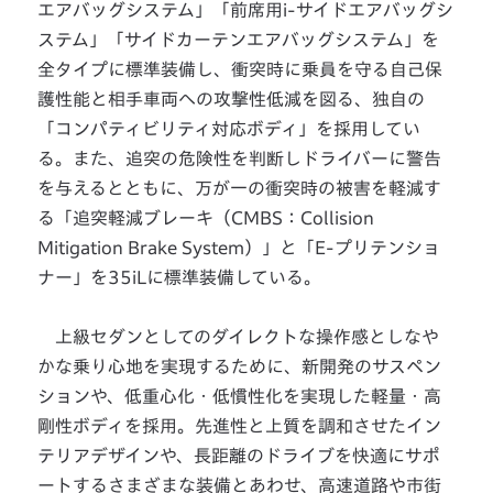
エアバッグシステム」「前席用i-サイドエアバッグシ
ステム」「サイドカーテンエアバッグシステム」を
全タイプに標準装備し、衝突時に乗員を守る自己保
護性能と相手車両への攻撃性低減を図る、独自の
「コンパティビリティ対応ボディ」を採用してい
る。また、追突の危険性を判断しドライバーに警告
を与えるとともに、万が一の衝突時の被害を軽減す
る「追突軽減ブレーキ（CMBS：Collision
Mitigation Brake System）」と「E-プリテンショ
ナー」を35iLに標準装備している。
上級セダンとしてのダイレクトな操作感としなや
かな乗り心地を実現するために、新開発のサスペン
ションや、低重心化・低慣性化を実現した軽量・高
剛性ボディを採用。先進性と上質を調和させたイン
テリアデザインや、長距離のドライブを快適にサポ
ートするさまざまな装備とあわせ、高速道路や市街