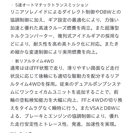
・
5速オートマチックトランスミッション
リニアソレノイドによるダイレクト制御やDBWとの
協調制御に加え、ギア設定の最適化により、力強い
加速と優れた高速クルーズ燃費を両立。また超薄型
トルクコンバーター、複列式アイドルギアの採用な
どにより、耐久性を高め高トルク化に対応。またき
め細かな変速制御により実用燃費を向上。
・
新リアルタイム4WD
通常はほぼFF状態で走り、滑りやすい路面など走行
状況に応じて後輪にも適切な駆動力を配分するリア
ルタイム4WDを採用。従来のデュアルポンプシステ
ムにワンウェイカムユニットを追加することで、前
輪の空転検知能力を大幅に向上、FFと4WDの切り換
えをタイムラグなく瞬時に行う。またVSAとDBWに
よる、ブレーキとエンジンの協調制御により、優れ
た走行安定性とトレース性、発進、加速性を実現。