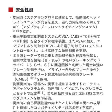
安全性能
・
旋回時にステアリング舵角に連動して、操舵側のヘッド
ライトユニットが向きを変え、進行方向を明るく照らす
AFS（アダプティブ・フロントライティングシステム）
※14
を採用。
・
車両挙動安定化制御システムのVSA（ABS＋TCS＋横す
べり抑制）を全タイプに標準装備。またVSAに加え、エ
ンジントルク制御をDBWによる電子制御式スロットルコ
ントロールとし、より高精度な挙動制御を実現。
・
ミリ波レーダーで前走車との距離や相対速度を検知し、
追突の危険を警報（音・表示）や軽いブレーキングでド
ライバーに知らせ、さらに回避困難と判断した場合は強い
ブレーキ制御を行い、ドライバー自身のブレーキ操作と
の相乗効果でダメージ軽減を図る追突軽減ブレーキ
※14
（CMBS）
を採用。
・
側面衝突時の頭部への衝撃を緩和するサイドカーテンエ
アバッグシステムを、前席用i-サイドエアバッグシステム
※15
とセットで設定
。また運転席用＆助手席用SRSエアバ
ッグシステムを標準装備。
・
衝突時の自己保護性能の向上とともに相手車両への攻撃
性も低減したコンパティビリティ対応ボディを採用。