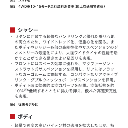
※4
ネット値
※5
4WD車10・15モード走行燃料消費率（国土交通省審査値）
シャシー
・
セダンに匹敵する軽快なハンドリングと優れた乗り心地
の両立のため、ワイドトレッド化、低重心化を図る。ま
たボディやシャシー各部の高剛性化やサスペンションのジ
オメトリーの最適化により、大径ワイドタイヤの性能を活
かすことができる動きのよい足回りを実現。
・
フロントにはスペース効率に優れた、マクファーソン・
ストラット式サスペンションを採用し、リアにはフラッ
トなカーゴルームに貢献する、コンパクトなリアクティブ
リンク・ダブルウィッシュボーンサスペンションを採用。
・
ボディ下面に効果的に空力パーツを配置。空気抵抗を約
※6
10％
低減するとともに揚力を抑え、優れた高速安定性
を実現。
※6
従来モデル比
ボディ
・
軽量で強度の高いハイテン材の適用を拡大したほか、板