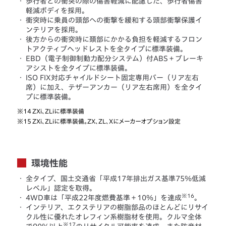
・
歩行者との衝突の際の傷害軽減に配慮した、歩行者傷害
軽減ボディを採用。
・
衝突時に乗員の頭部への衝撃を緩和する頭部衝撃保護イ
ンテリアを採用。
・
後方からの衝突時に頚部にかかる負担を軽減するフロン
トアクティブヘッドレストを全タイプに標準装備。
・
EBD（電子制御制動力配分システム）付ABS＋ブレーキ
アシストを全タイプに標準装備。
・
ISO FIX対応チャイルドシート固定専用バー（リア左右
席）に加え、テザーアンカー（リア左右席用）を全タイ
プに標準装備。
※14
ZXi、ZLiに標準装備
※15
ZXi、ZLiに標準装備。ZX、ZL、Xにメーカーオプション設定
環境性能
・
全タイプ、国土交通省「平成17年排出ガス基準75％低減
レベル」認定を取得。
※16
・
4WD車は「平成22年度燃費基準＋10％」を達成
。
・
インテリア、エクステリアの樹脂部品のほとんどにリサイ
クル性に優れたオレフィン系樹脂材を使用。クルマ全体
※17