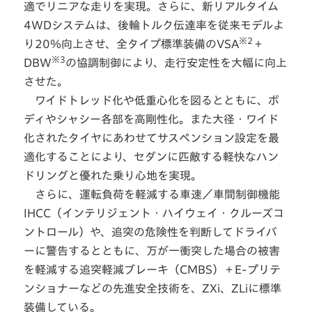
適でリニアな走りを実現。さらに、新リアルタイム
4WDシステムは、後輪トルク伝達率を従来モデルよ
※2
り20％向上させ、全タイプ標準装備のVSA
＋
※3
DBW
の協調制御により、走行安定性を大幅に向上
させた。
ワイドトレッド化や低重心化を図るとともに、ボ
ディやシャシー各部を高剛性化。また大径・ワイド
化されたタイヤにあわせてサスペンション設定を最
適化することにより、セダンに匹敵する軽快なハン
ドリングと優れた乗り心地を実現。
さらに、運転負荷を軽減する車速／車間制御機能
IHCC（インテリジェント・ハイウェイ・クルーズコ
ントロール）や、追突の危険性を判断してドライバ
ーに警告するとともに、万が一衝突した場合の被害
を軽減する追突軽減ブレーキ（CMBS）＋E-プリテ
ンショナーなどの先進安全技術を、ZXi、ZLiに標準
装備している。