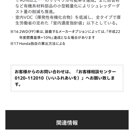
で90％以上
のリサイクル可能率を達成。また防音材
など有機系材料部品の小型軽量化によりシュレッダーダ
スト量の削減も推進。
・
室内VOC（揮発性有機化合物）を低減し、全タイプで厚
生労働省の定めた「室内濃度指針値」以下としている。
※16
2WD（FF）車は、装着するメーカーオプションによっては、「平成22
年度燃費基準＋10％」達成となる場合があります
※17
Honda独自の算出方法による
お客様からのお問い合わせは、 「お客様相談センター
0120-112010（いいふれあいを）」へお願い致しま
す。
関連情報