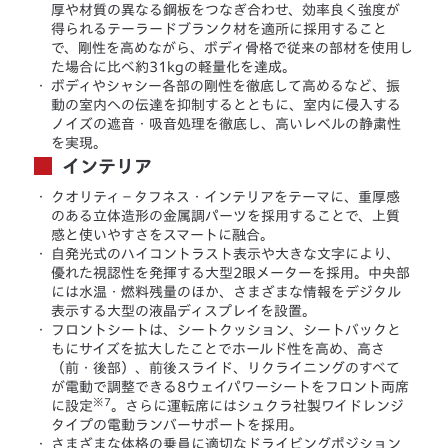
厚や材質の異なる鋼板をつなぎ合わせ、効率良く強度が
得られるテーラードブランク材を適所に採用すること
で、剛性を高めながら、ボディ骨格で従来の部材を使用し
た場合に比べ約31kgの軽量化を達成。
・
ボディやシャシー各部の剛性を徹底して高めるなど、振
動の室内への伝達を抑制するとともに、室内に侵入する
ノイズの遮音・吸音処理を徹底し、高いレベルの静粛性
を実現。
インテリア
・
クオリティ－タフネス・インテリアをテーマに、重厚感
のある立体造形の金属調パーツを採用することで、上質
感と使いやすさをスマートに融合。
・
自発光式のハイコントラスト表示や大きな文字により、
優れた視認性を発揮する大型2眼メーターを採用。中央部
には水温・燃料残量のほか、さまざまな情報をデジタル
表示する大型の液晶ディスプレイを設置。
・
フロントシートは、シートクッション、シートバックと
もにサイズを拡大したことでホールド性を高め、高さ
（前・後部）、前後スライド、リクライニングのすべて
が電動で調整できる8ウェイパワーシートをフロント両席
※7
に設定
。さらに運転席にはシュクラ社製ワイドレンジ
タイプの電動ランバーサポートを採用。
・
さまざまな体格の乗員に適切なドライビングポジション