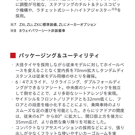
に調整が可能な、ステアリングのチルト＆テレスコピッ
※8
ク機構や、ラチェット式シートハイトアジャスター
を
採用。
※7
ZXi、ZLi、ZXに標準装備、ZLにメーカーオプション
※8
8ウェイパワーシート非装着車
パッケージング＆ユーティリティ
・
大径タイヤを採用しながら従来モデルに対してホイールベ
ースを変えることなく室内長を70mm拡大しタンデムディ
スタンスは従来モデル同様のゆとりを確保。
・
6：4でスライド、リクライニング、ダブルフォールディ
ングができるリアシート。中央席のシートバックを独立
して倒せることで、より多彩なシートアレンジを実現。
・
サイドシルをフロント／リアドアとも32mm低くし、フ
ロアとの段差を極小化することにより、乗降車時のより
スムーズな足の運びを可能とした。さらにリアドアの開度
は、従来の67°から80°に拡大し、開口部上方を後方に
35mm広げ、より自然な乗り降りを可能とした。
・
コンパクトなリアサスペンションの採用などにより、張り
出しが少なくフラットな使いやすいカーゴルームを実