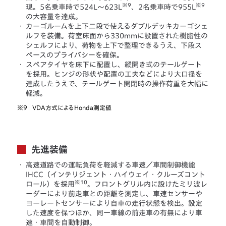
※9
※9
現。5名乗車時で524L～623L
、2名乗車時で955L
の大容量を達成。
・
カーゴルームを上下二段で使えるダブルデッキカーゴシェ
ルフを装備。荷室床面から330mmに設置された樹脂性の
シェルフにより、荷物を上下で整理できるうえ、下段ス
ペースのプライバシーを確保。
・
スペアタイヤを床下に配置し、縦開き式のテールゲート
を採用。ヒンジの形状や配置の工夫などにより大口径を
達成したうえで、テールゲート開閉時の操作荷重を大幅に
軽減。
※9
VDA方式によるHonda測定値
先進装備
・
高速道路での運転負荷を軽減する車速／車間制御機能
IHCC（インテリジェント・ハイウェイ・クルーズコント
※10
ロール）を採用
。フロントグリル内に設けたミリ波レ
ーダーにより前走車との距離を測定し、車速センサーや
ヨーレートセンサーにより自車の走行状態を検出。設定
した速度を保つほか、同一車線の前走車の有無により車
速・車間を自動制御。