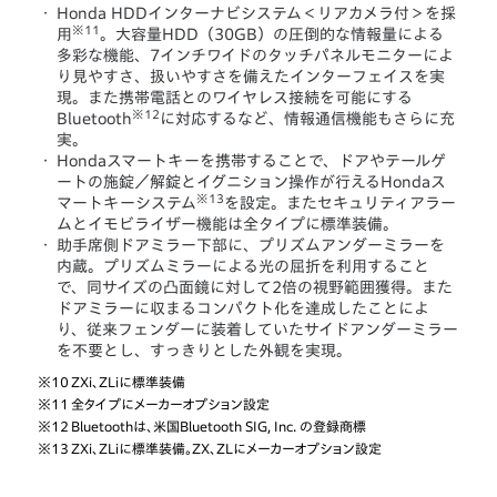
・
Honda HDDインターナビシステム＜リアカメラ付＞を採
※11
用
。大容量HDD（30GB）の圧倒的な情報量による
多彩な機能、7インチワイドのタッチパネルモニターによ
り見やすさ、扱いやすさを備えたインターフェイスを実
現。また携帯電話とのワイヤレス接続を可能にする
※12
Bluetooth
に対応するなど、情報通信機能もさらに充
実。
・
Hondaスマートキーを携帯することで、ドアやテールゲ
ートの施錠／解錠とイグニション操作が行えるHondaス
※13
マートキーシステム
を設定。またセキュリティアラー
ムとイモビライザー機能は全タイプに標準装備。
・
助手席側ドアミラー下部に、プリズムアンダーミラーを
内蔵。プリズムミラーによる光の屈折を利用すること
で、同サイズの凸面鏡に対して2倍の視野範囲獲得。また
ドアミラーに収まるコンパクト化を達成したことによ
り、従来フェンダーに装着していたサイドアンダーミラー
を不要とし、すっきりとした外観を実現。
※10
ZXi、ZLiに標準装備
※11
全タイプにメーカーオプション設定
※12
Bluetoothは、米国Bluetooth SIG, Inc. の登録商標
※13
ZXi、ZLiに標準装備。ZX、ZLにメーカーオプション設定