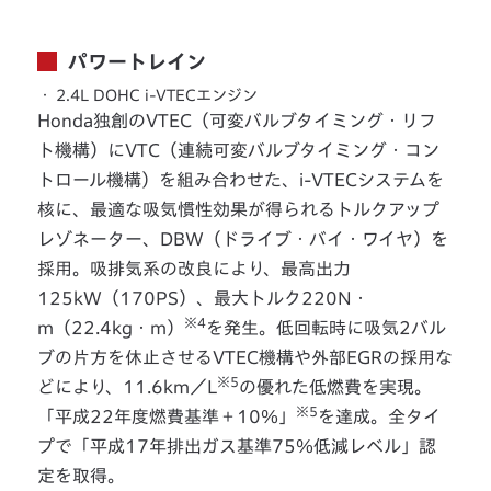
パワートレイン
・
2.4L DOHC i-VTECエンジン
Honda独創のVTEC（可変バルブタイミング・リフ
ト機構）にVTC（連続可変バルブタイミング・コン
トロール機構）を組み合わせた、i-VTECシステムを
核に、最適な吸気慣性効果が得られるトルクアップ
レゾネーター、DBW（ドライブ・バイ・ワイヤ）を
採用。吸排気系の改良により、最高出力
125kW（170PS）、最大トルク220N・
※4
m（22.4kg・m）
を発生。低回転時に吸気2バル
ブの片方を休止させるVTEC機構や外部EGRの採用な
※5
どにより、11.6km／L
の優れた低燃費を実現。
※5
「平成22年度燃費基準＋10％」
を達成。全タイ
プで「平成17年排出ガス基準75％低減レベル」認
定を取得。