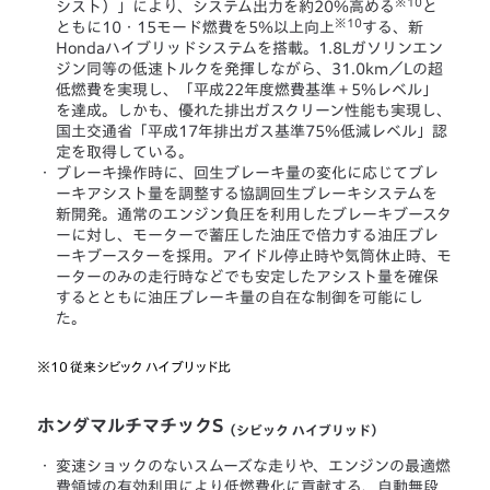
※10
シスト）」により、システム出力を約20％高める
と
※10
ともに10・15モード燃費を5％以上向上
する、新
Hondaハイブリッドシステムを搭載。1.8Lガソリンエン
ジン同等の低速トルクを発揮しながら、31.0km／Lの超
低燃費を実現し、「平成22年度燃費基準＋5％レベル」
を達成。しかも、優れた排出ガスクリーン性能も実現し、
国土交通省「平成17年排出ガス基準75％低減レベル」認
定を取得している。
・
ブレーキ操作時に、回生ブレーキ量の変化に応じてブレ
ーキアシスト量を調整する協調回生ブレーキシステムを
新開発。通常のエンジン負圧を利用したブレーキブースタ
ーに対し、モーターで蓄圧した油圧で倍力する油圧ブレ
ーキブースターを採用。アイドル停止時や気筒休止時、モ
ーターのみの走行時などでも安定したアシスト量を確保
するとともに油圧ブレーキ量の自在な制御を可能にし
た。
※10
従来シビック ハイブリッド比
ホンダマルチマチックS
（シビック ハイブリッド）
・
変速ショックのないスムーズな走りや、エンジンの最適燃
費領域の有効利用により低燃費化に貢献する、自動無段