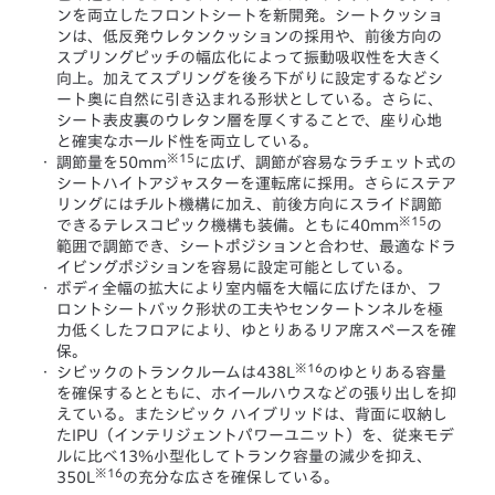
ンを両立したフロントシートを新開発。シートクッショ
ンは、低反発ウレタンクッションの採用や、前後方向の
スプリングピッチの幅広化によって振動吸収性を大きく
向上。加えてスプリングを後ろ下がりに設定するなどシ
ート奥に自然に引き込まれる形状としている。さらに、
シート表皮裏のウレタン層を厚くすることで、座り心地
と確実なホールド性を両立している。
※15
・
調節量を50mm
に広げ、調節が容易なラチェット式の
シートハイトアジャスターを運転席に採用。さらにステア
リングにはチルト機構に加え、前後方向にスライド調節
※15
できるテレスコピック機構も装備。ともに40mm
の
範囲で調節でき、シートポジションと合わせ、最適なドラ
イビングポジションを容易に設定可能としている。
・
ボディ全幅の拡大により室内幅を大幅に広げたほか、フ
ロントシートバック形状の工夫やセンタートンネルを極
力低くしたフロアにより、ゆとりあるリア席スペースを確
保。
※16
・
シビックのトランクルームは438L
のゆとりある容量
を確保するとともに、ホイールハウスなどの張り出しを抑
えている。またシビック ハイブリッドは、背面に収納し
たIPU（インテリジェントパワーユニット）を、従来モデ
ルに比べ13％小型化してトランク容量の減少を抑え、
※16
350L
の充分な広さを確保している。