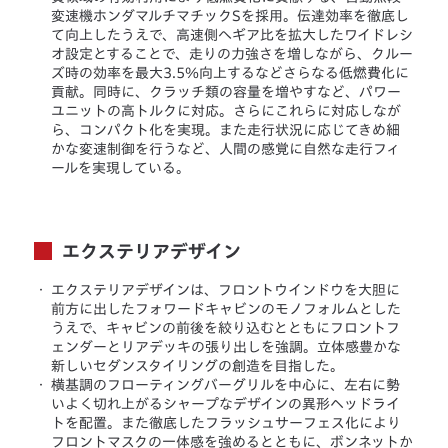
変速機ホンダマルチマチックSを採用。伝達効率を徹底し
て向上したうえで、高速側へギア比を拡大したワイドレシ
オ設定とすることで、走りの力強さを増しながら、クルー
ズ時の効率を最大3.5％向上するなどさらなる低燃費化に
貢献。同時に、クラッチ類の容量を増やすなど、パワー
ユニットの高トルクに対応。さらにこれらに対応しなが
ら、コンパクト化を実現。また走行状況に応じてきめ細
かな変速制御を行うなど、人間の感覚に自然な走行フィ
ールを実現している。
エクステリアデザイン
・
エクステリアデザインは、フロントウインドウを大胆に
前方に出したフォワードキャビンのモノフォルムとした
うえで、キャビンの前後を絞り込むとともにフロントフ
ェンダーとリアデッキの張り出しを強調。立体感豊かな
新しいセダンスタイリングの創造を目指した。
・
横基調のフローティングバーグリルを中心に、左右に勢
いよく切れ上がるシャープなデザインの異形ヘッドライ
トを配置。また徹底したフラッシュサーフェス化により
フロントマスクの一体感を強めるとともに、ボンネットか