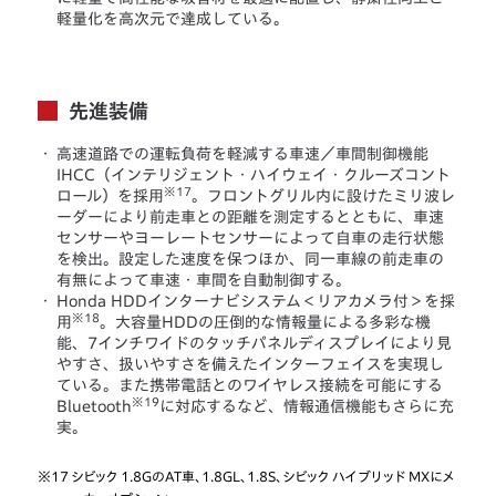
軽量化を高次元で達成している。
先進装備
・
高速道路での運転負荷を軽減する車速／車間制御機能
IHCC（インテリジェント・ハイウェイ・クルーズコント
※17
ロール）を採用
。フロントグリル内に設けたミリ波レ
ーダーにより前走車との距離を測定するとともに、車速
センサーやヨーレートセンサーによって自車の走行状態
を検出。設定した速度を保つほか、同一車線の前走車の
有無によって車速・車間を自動制御する。
・
Honda HDDインターナビシステム＜リアカメラ付＞を採
※18
用
。大容量HDDの圧倒的な情報量による多彩な機
能、7インチワイドのタッチパネルディスプレイにより見
やすさ、扱いやすさを備えたインターフェイスを実現し
ている。また携帯電話とのワイヤレス接続を可能にする
※19
Bluetooth
に対応するなど、情報通信機能もさらに充
実。
※17
シビック 1.8GのAT車、1.8GL、1.8S、シビック ハイブリッド MXにメ