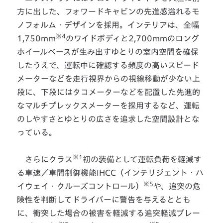
方に出した、フォワードキャビンの先進感溢れるモ
ノフォルム・デザインを採用。インテリアは、全幅
※4
1,750mm
のワイドボディと2,700mmのロング
ホイールベースが生み出すゆとりの室内空間を確保
したうえで、運転中に確認する頻度の高いスピード
メーターなどを走行視界からの視線移動が少ない上
段に、下段にはタコメーターなどを配置した先進的
なマルチプレックスメーターを採用するなど、運転
のしやすさとゆとりの広さを追求した空間設計とな
っている。
※1
さらにクラス
初の装備として運転負荷を軽減す
る車速／車間制御機能IHCC（インテリジェント・ハ
※5
イウェイ・クルーズコントロール）
や、追突の危
険性を判断してドライバーに警告を与えるととも
に、衝突した場合の被害を軽減する追突軽減ブレー