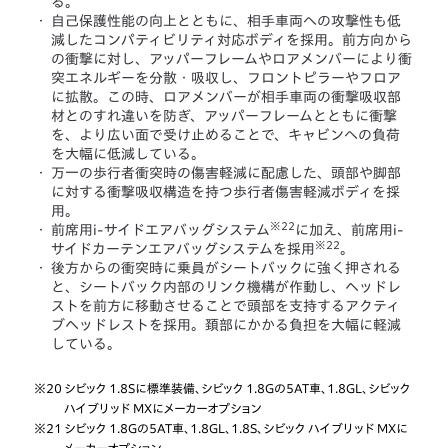
る。
・
自己保護性能の向上とともに、相手車両への攻撃性も低
減したコンパティビリティ対応ボディを採用。前方向から
の衝撃に対し、アッパーフレームやロアメンバーにより衝
突エネルギーを分散・吸収し、フロントピラーやフロア
に拡散。この時、ロアメンバーが相手車両の衝撃吸収部
材とのすれ違いを防ぎ、アッパーフレームとともに衝撃
を、より広い面で受け止めることで、キャビンへの負荷
を大幅に低減している。
・
万一の歩行者衝突時の傷害軽減に配慮した、頭部や脚部
に対する衝撃吸収構造を持つ歩行者傷害軽減ボディを採
用。
※22
・
前席用i-サイドエアバッグシステム
に加え、前席用i-
※22
サイドカーテンエアバッグシステムを採用
。
・
後方からの衝突時に乗員がシートバックに強く押される
と、シートバック内部のリンク機構が作動し、ヘッドレ
ストを前方に移動させることで頭部を支持するアクティ
ブヘッドレストを採用。頚部にかかる負担を大幅に軽減
している。
※20
シビック 1.8Sに標準装備、シビック 1.8Gの5AT車、1.8GL、シビック
ハイブリッド MXにメーカーオプション
※21
シビック 1.8Gの5AT車、1.8GL、1.8S、シビック ハイブリッド MXに