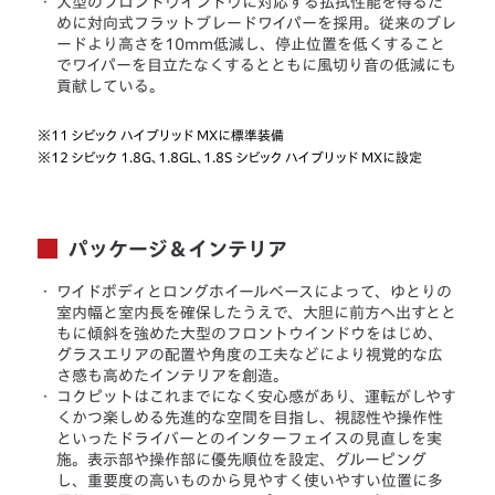
・
大型のフロントウインドウに対応する払拭性能を得るた
めに対向式フラットブレードワイパーを採用。従来のブレ
ードより高さを10mm低減し、停止位置を低くすること
でワイパーを目立たなくするとともに風切り音の低減にも
貢献している。
※11
シビック ハイブリッド MXに標準装備
※12
シビック 1.8G、1.8GL、1.8S シビック ハイブリッド MXに設定
パッケージ＆インテリア
・
ワイドボディとロングホイールベースによって、ゆとりの
室内幅と室内長を確保したうえで、大胆に前方へ出すとと
もに傾斜を強めた大型のフロントウインドウをはじめ、
グラスエリアの配置や角度の工夫などにより視覚的な広
さ感も高めたインテリアを創造。
・
コクピットはこれまでになく安心感があり、運転がしやす
くかつ楽しめる先進的な空間を目指し、視認性や操作性
といったドライバーとのインターフェイスの見直しを実
施。表示部や操作部に優先順位を設定、グルーピング
し、重要度の高いものから見やすく使いやすい位置に多