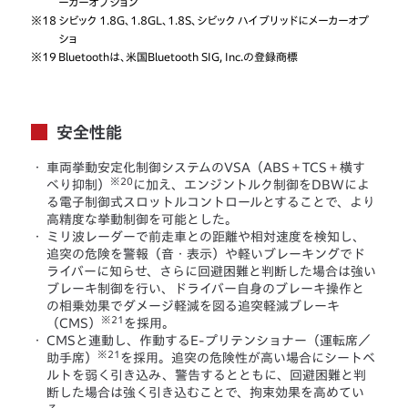
ーカーオプション
※18
シビック 1.8G、1.8GL、1.8S、シビック ハイブリッドにメーカーオプ
ショ
※19
Bluetoothは、米国Bluetooth SIG, Inc.の登録商標
安全性能
・
車両挙動安定化制御システムのVSA（ABS＋TCS＋横す
※20
べり抑制）
に加え、エンジントルク制御をDBWによ
る電子制御式スロットルコントロールとすることで、より
高精度な挙動制御を可能とした。
・
ミリ波レーダーで前走車との距離や相対速度を検知し、
追突の危険を警報（音・表示）や軽いブレーキングでド
ライバーに知らせ、さらに回避困難と判断した場合は強い
ブレーキ制御を行い、ドライバー自身のブレーキ操作と
の相乗効果でダメージ軽減を図る追突軽減ブレーキ
※21
（CMS）
を採用。
・
CMSと連動し、作動するE-プリテンショナー（運転席／
※21
助手席）
を採用。追突の危険性が高い場合にシートベ
ルトを弱く引き込み、警告するとともに、回避困難と判
断した場合は強く引き込むことで、拘束効果を高めてい