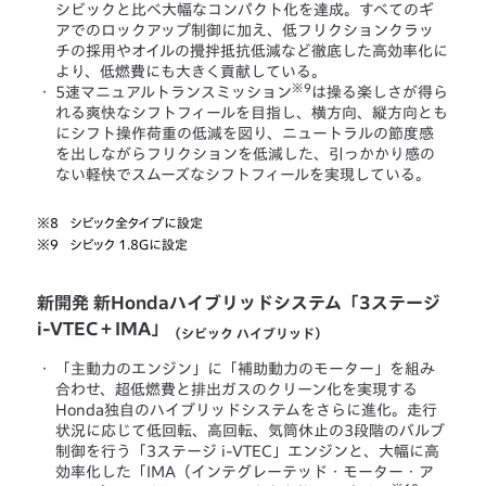
シビックと比べ大幅なコンパクト化を達成。すべてのギ
アでのロックアップ制御に加え、低フリクションクラッ
チの採用やオイルの攪拌抵抗低減など徹底した高効率化に
より、低燃費にも大きく貢献している。
※9
・
5速マニュアルトランスミッション
は操る楽しさが得ら
れる爽快なシフトフィールを目指し、横方向、縦方向とも
にシフト操作荷重の低減を図り、ニュートラルの節度感
を出しながらフリクションを低減した、引っかかり感の
ない軽快でスムーズなシフトフィールを実現している。
※8
シビック全タイプに設定
※9
シビック 1.8Gに設定
新開発 新Hondaハイブリッドシステム「3ステージ
i-VTEC＋IMA」
（シビック ハイブリッド）
・
「主動力のエンジン」に「補助動力のモーター」を組み
合わせ、超低燃費と排出ガスのクリーン化を実現する
Honda独自のハイブリッドシステムをさらに進化。走行
状況に応じて低回転、高回転、気筒休止の3段階のバルブ
制御を行う「3ステージ i-VTEC」エンジンと、大幅に高
効率化した「IMA（インテグレーテッド・モーター・ア