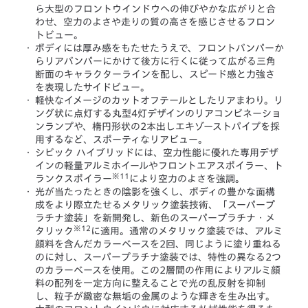
ら大型のフロントウインドウへの伸びやかな広がりと合
わせ、空力のよさや走りの質の高さを感じさせるフロン
トビュー。
・
ボディには厚み感をもたせたうえで、フロントバンパーか
らリアバンパーにかけて後方に行くに従って広がる三角
断面のキャラクターラインを配し、スピード感と力強さ
を表現したサイドビュー。
・
軽快なイメージのカットオフテールとしたリアまわり。リ
ング状に点灯する丸型4灯デザインのリアコンビネーショ
ンランプや、楕円形状の2本出しエキゾーストパイプを採
用するなど、スポーティなリアビュー。
・
シビック ハイブリッドには、空力性能に優れた専用デザ
インの軽量アルミホイールやフロントエアスポイラー、ト
※11
ランクスポイラー
により空力のよさを強調。
・
光が当たったときの陰影を強くし、ボディの豊かな面構
成をより際立たせるメタリック塗装技術、「スーパープ
ラチナ塗装」を新開発し、新色のスーパープラチナ・メ
※12
タリック
に適用。通常のメタリック塗装では、アルミ
顔料を含んだカラーベースを2回、同じように塗り重ねる
のに対し、スーパープラチナ塗装では、特性の異なる2つ
のカラーベースを使用。この2層間の作用によりアルミ顔
料の配列を一定方向に整えることで光の乱反射を抑制
し、粒子が緻密な無垢の金属のような輝きを生み出す。