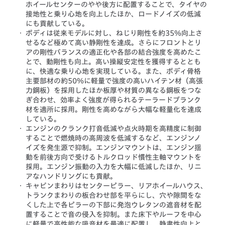
ホイールセンターのやや後方に配置することで、タイヤの
接地性と乗り心地を向上したほか、ロードノイズの低減
にも貢献している。
・
ボディは従来モデルに対し、ねじり剛性を約35％向上さ
せるなど極めて高い静剛性を達成。さらにフロントとリ
アの剛性バランスの適正化や各部の結合強度を高めたこ
とで、動剛性も向上。高い操縦安定性を獲得するととも
に、快適な乗り心地を実現している。また、ボディ骨格
主要部材の約50％に軽量で強度の高いハイテン材（高張
力鋼板）を採用したほか板厚や材質の異なる鋼板をつな
ぎ合わせ、効率よく強度が得られるテーラードブランク
材を適所に採用。剛性を高めながら大幅な軽量化を達成
している。
・
エンジンのクランク打音低減や点火時期を高精度に制御
することで燃焼時の高周波を低減するなど、エンジンノ
イズを発生源で抑制。エンジンマウントは、エンジン揺
動を前後方向で受けるトルクロッド慣性主軸マウントを
採用。エンジン振動の入力を大幅に低減したほか、リニ
アなハンドリングにも貢献。
・
キャビンまわりはセンターピラー、リアホイールハウス、
トランクまわりの板合わせ部を平らにし、穴や隙間をな
くした上で各ピラーの下部に発泡ウレタンの遮音材を配
置することで音の侵入を抑制。また床下やルーフを中心
に軽量で高性能な吸音材を最適に配置し、静粛性向上と