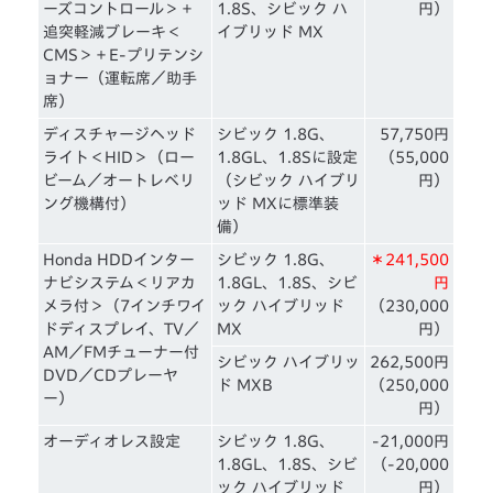
ーズコントロール＞＋
1.8S、シビック ハ
円）
追突軽減ブレーキ＜
イブリッド MX
CMS＞＋E-プリテンシ
ョナー（運転席／助手
席）
ディスチャージヘッド
シビック 1.8G、
57,750円
ライト＜HID＞（ロー
1.8GL、1.8Sに設定
（55,000
ビーム／オートレベリ
（シビック ハイブリ
円）
ング機構付）
ッド MXに標準装
備）
Honda HDDインター
シビック 1.8G、
＊241,500
ナビシステム＜リアカ
1.8GL、1.8S、シビ
円
メラ付＞（7インチワイ
ック ハイブリッド
（230,000
ドディスプレイ、TV／
MX
円）
AM／FMチューナー付
シビック ハイブリッ
262,500円
DVD／CDプレーヤ
ド MXB
（250,000
ー）
円）
オーディオレス設定
シビック 1.8G、
-21,000円
1.8GL、1.8S、シビ
（-20,000
ック ハイブリッド
円）