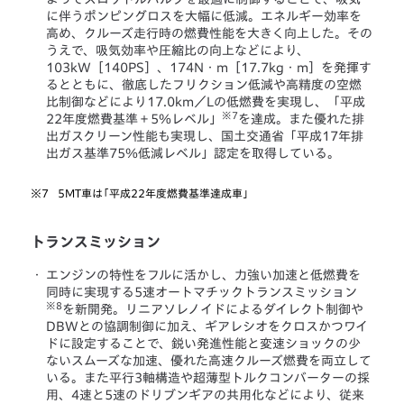
に伴うポンピングロスを大幅に低減。エネルギー効率を
高め、クルーズ走行時の燃費性能を大きく向上した。その
うえで、吸気効率や圧縮比の向上などにより、
103kW［140PS］、174N・m［17.7kg・m］を発揮す
るとともに、徹底したフリクション低減や高精度の空燃
比制御などにより17.0km／Lの低燃費を実現し、「平成
※7
22年度燃費基準＋5％レベル」
を達成。また優れた排
出ガスクリーン性能も実現し、国土交通省「平成17年排
出ガス基準75％低減レベル」認定を取得している。
※7
5MT車は「平成22年度燃費基準達成車」
トランスミッション
・
エンジンの特性をフルに活かし、力強い加速と低燃費を
同時に実現する5速オートマチックトランスミッション
※8
を新開発。リニアソレノイドによるダイレクト制御や
DBWとの協調制御に加え、ギアレシオをクロスかつワイ
ドに設定することで、鋭い発進性能と変速ショックの少
ないスムーズな加速、優れた高速クルーズ燃費を両立して
いる。また平行3軸構造や超薄型トルクコンバーターの採
用、4速と5速のドリブンギアの共用化などにより、従来