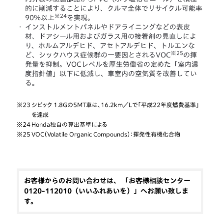
的に削減することにより、クルマ全体でリサイクル可能率
※24
90％以上
を実現。
・
インストルメントパネルやドアライニングなどの表皮
材、ドアシール用およびガラス用の接着剤の見直しによ
り、ホルムアルデヒド、アセトアルデヒド、トルエンな
※25
ど、シックハウス症候群の一要因とされるVOC
の揮
発量を抑制。VOCレベルを厚生労働省の定めた「室内濃
度指針値」以下に低減し、車室内の空気質を改善してい
る。
※23
シビック 1.8Gの5MT車は、16.2km／Lで「平成22年度燃費基準」
を達成
※24
Honda独自の算出基準による
※25
VOC（Volatile Organic Compounds）：揮発性有機化合物
お客様からのお問い合わせは、 「お客様相談センター
0120-112010（いいふれあいを）」へお願い致しま
す。