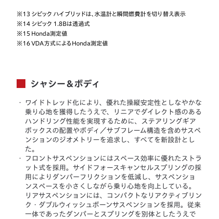
※13
シビック ハイブリッドは、水温計と瞬間燃費計を切り替え表示
※14
シビック 1.8Bは透過式
※15
Honda測定値
※16
VDA方式によるHonda測定値
シャシー＆ボディ
・
ワイドトレッド化により、優れた操縦安定性としなやかな
乗り心地を獲得したうえで、リニアでダイレクト感のある
ハンドリング性能を実現するために、ステアリングギア
ボックスの配置やボディ／サブフレーム構造を含めサスペ
ンションのジオメトリーを追求し、すべてを新設計とし
た。
・
フロントサスペンションにはスペース効率に優れたストラ
ット式を採用。サイドフォースキャンセルスプリングの採
用によりダンパーフリクションを低減し、サスペンショ
ンスペースを小さくしながら乗り心地を向上している。
リアサスペンションには、コンパクトなリアクティブリン
ク・ダブルウィッシュボーンサスペンションを採用。従来
一体であったダンパーとスプリングを別体としたうえで