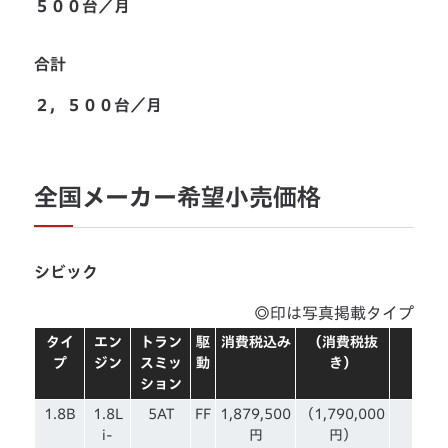
５００台／月
合計
２，５００台／月
全国メーカー希望小売価格
シビック
◎印は写真掲載タイプ
タイ
エン
トラン
駆
消費税込み
（消費税抜
プ
ジン
スミッ
動
き）
ション
1.8B
1.8L
5AT
FF
1,879,500
（1,790,000
i-
円
円）