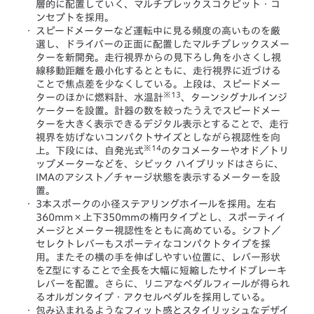
層的に配置していく、マルチプレックスコクピット・コ
ンセプトを採用。
・
スピードメーターなど運転中に見る頻度の高いものを厳
選し、ドライバーの正面に配置したマルチプレックスメー
ターを新開発。走行視界からの見下ろし角を小さくし視
線移動距離を最小化するとともに、走行視界に近づける
ことで焦点差を少なくしている。上段は、スピードメー
※13
ターのほかに燃料計、水温計
、ターンシグナルインジ
ケーターを設置。計器の数を絞ったうえでスピードメー
ターを大きく表示できるデジタル表示とすることで、走行
視界を妨げないコンパクトサイズとしながら視認性を向
※14
上。下段には、自発光式
のタコメーターやオド／トリ
ップメーターなどを、シビック ハイブリッドはさらに、
IMAのアシスト／チャージ状態を表示するメーターを設
置。
・
3本スポークの小径ステアリングホイールを採用。左右
360mm×上下350mmの楕円タイプとし、スポーティイ
メージとメーター視認性をともに高めている。シフト／
セレクトレバーもスポーティなコンパクトタイプを採
用。またその横の手を伸ばしやすい位置に、レバー形状
をZ型にすることで全長を大幅に短縮したサイドブレーキ
レバーを配置。さらに、リニアなペダルフィールが得られ
るオルガンタイプ・アクセルペダルを採用している。
・
包み込まれるようなフィット感とスタイリッシュなデザイ