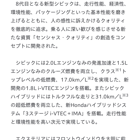
8代目となる新型シビックは、走行性能、経済性、
環境性能、パッケージングといった基本性能を磨き
上げるとともに、人の感性に訴えかけるクォリティ
を徹底的に追求。乗る人に深い歓びを感じさせる新
たな資質「センシャス・クォリティ」の創造をコン
セプトに開発された。
シビックには2.0Lエンジンなみの発進加速と1.5L
※1
エンジンなみのクルーズ燃費を両立し、クラス
ト
※2
ップレベルの低燃費、17.0km／L
を実現した、新
開発の1.8L i-VTECエンジンを搭載。またシビック
※3
ハイブリッドにはトルクフルな走りと31.0km／L
の超低燃費を両立した、新Hondaハイブリッドシス
テム「3ステージ i-VTEC＋IMA」を搭載。走行性能
と環境性能を高い次元で実現している。
エクステリアにはフロントウインドウを大胆に前