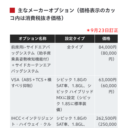
主なメーカーオプション（価格表示のカッ
コ内は消費税抜き価格）
＊9月23日訂正
オプション名称
設定タイプ
価格
前席用i-サイドエアバ
全タイプ
84,000円
ッグシステム（助手席
（80,000
乗員姿勢検知機能付）
円）
＋サイドカーテンエア
バッグシステム
VSA（ABS＋TCS＋横
シビック 1.8Gの
63,000円
すべり抑制）
5AT車、1.8GL、シ
（60,000
ビック ハイブリッド
円）
MXに設定（シビッ
ク 1.8Sに標準装
備）
IHCC＜インテリジェン
シビック 1.8Gの
262,500円
ト・ハイウェイ・クル
5AT車、1.8GL、
（250,000