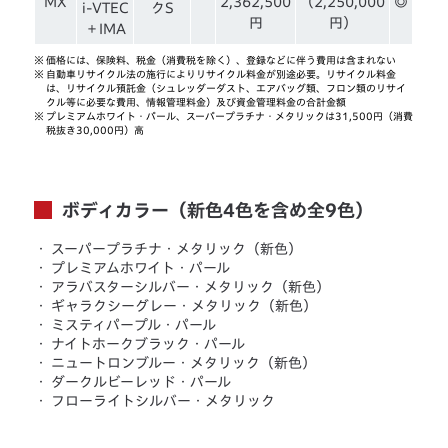
MX
2,362,500
（2,250,000
◎
i-VTEC
クS
円
円）
＋IMA
※
価格には、保険料、税金（消費税を除く）、登録などに伴う費用は含まれない
※
自動車リサイクル法の施行によりリサイクル料金が別途必要。リサイクル料金
は、リサイクル預託金（シュレッダーダスト、エアバッグ類、フロン類のリサイ
クル等に必要な費用、情報管理料金）及び資金管理料金の合計金額
※
プレミアムホワイト・パール、スーパープラチナ・メタリックは31,500円（消費
税抜き30,000円）高
ボディカラー（新色4色を含め全9色）
・
スーパープラチナ・メタリック（新色）
・
プレミアムホワイト・パール
・
アラバスターシルバー・メタリック（新色）
・
ギャラクシーグレー・メタリック（新色）
・
ミスティパープル・パール
・
ナイトホークブラック・パール
・
ニュートロンブルー・メタリック（新色）
・
ダークルビーレッド・パール
・
フローライトシルバー・メタリック