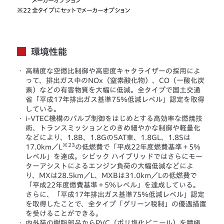
メーカーオプション
※22
全タイプにセットでメーカーオプション
環境性能
・
高精度な空燃比制御や高密度キャタライザーの採用によ
って、排出ガス中のNOx（窒素酸化物）、CO（一酸化炭
素）などの有害物質を大幅に低減。全タイプで国土交通
省「平成17年排出ガス基準75％低減レベル」認定を取得
している。
・
i-VTEC機構のバルブ制御をはじめとする高効率な燃焼技
術、トランスミッションとのきめ細やかな制御や軽量化
などにより、1.8B、1.8Gの5AT車、1.8GL、1.8Sは
※23
17.0km／L
の低燃費で「平成22年度燃費基準＋5％
レベル」を達成。シビック ハイブリッドではさらにモー
ターアシストによるエンジン負荷の大幅低減などによ
り、MXは28.5km／L、MXBは31.0km／Lの低燃費で
「平成22年度燃費基準＋5％レベル」を達成している。
さらに、「平成17年排出ガス基準75％低減レベル」認定
を取得したことで、全タイプ「グリーン税制」の優遇措置
を受けることができる。
・
内外装の樹脂部品からPVC（ポリ塩化ビニール）を積極