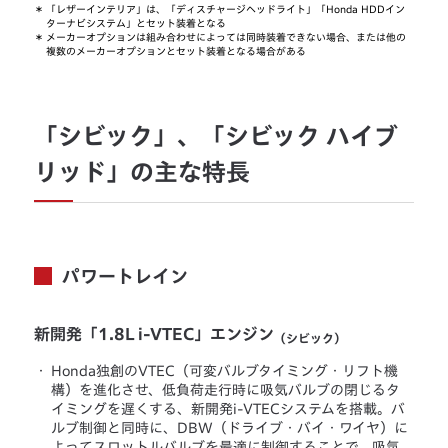
＊
「レザーインテリア」は、「ディスチャージヘッドライト」「Honda HDDイン
ターナビシステム」とセット装着となる
＊
メーカーオプションは組み合わせによっては同時装着できない場合、または他の
複数のメーカーオプションとセット装着となる場合がある
「シビック」、「シビック ハイブ
リッド」の主な特長
パワートレイン
新開発「1.8L i-VTEC」エンジン
（シビック）
・
Honda独創のVTEC（可変バルブタイミング・リフト機
構）を進化させ、低負荷走行時に吸気バルブの閉じるタ
イミングを遅くする、新開発i-VTECシステムを搭載。バ
ルブ制御と同時に、DBW（ドライブ・バイ・ワイヤ）に
よってスロットルバルブを最適に制御することで、吸気