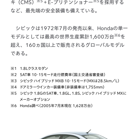
※5
※5
キ（CMS）
＋E-プリテンショナー
を採用する
など、最先端の安全装備も備えている。
シビックは1972年7月の発売以来、Hondaの単一
※6
モデルとしては最高の世界生産累計1,600万台
を
超え、160ヵ国以上で販売されるグローバルモデル
である。
※1
1.8Lクラスセダン
※2
5AT車 10・15モード走行燃費率（国土交通省審査値）
※3
シビック ハイブリッド MXB 10・15モード（MXは28.5km／L）
※4
ドアミラーウインカー装備車（非装備車は1,755mm）
※5
シビック 1.8Gの5AT車、1.8GL、1.8S、シビック ハイブリッド MXに
メーカーオプション
※6
Honda調べ（2005年7月末現在 1,628万台）