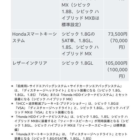
MX（シビック
1.8B、シビック ハ
イブリッド MXBは
標準設定）
Hondaスマートキーシ
シビック 1.8Gの
73,500円
ステム
5AT車、1.8GL、
（70,000
1.8S、シビック ハ
円）
イブリッド MX
レザーインテリア
シビック 1.8GL
105,000円
（100,000
円）
＊
「前席用i-サイドエアバッグシステム＋サイドカーテンエアバッグシステム」
は、「ディスチャージヘッドライト」とセット装着になる（シビック 1.8G、
1.8GL、1.8S）「VSA」または「Honda HDDインターナビシステム」とセット
装着になる（シビック ハイブリッド MX）
＊
「IHCC＋追突軽減ブレーキ＋E-プリテンショナー」は、シビック 1.8Gは
「VSA」「ディスチャージヘッドライト」と、シビック 1.8GL、シビック ハイブ
リッド MXは「VSA」とセット装着になる
＊
「Honda HDDインターナビシステム」は、シビック 1.8G、1.8S、シビック ハ
イブリッド MXBに装着すると「ツィータースピーカー」が同時装着となる（シビ
ック 1.8GL、シビック ハイブリッド MXは「ツィータースピーカー」は標準装
備）
＊
「Hondaスマートキーシステム」は、「ディスチャージヘッドライト」とセット
装着となる（シビック 1.8Gの5AT車、1.8GL、1.8S）