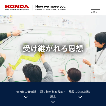
HONDA The Power of Dreams
受け継がれる思想
Hondaの価値観
語り継がれる言葉・
施設に込めた想い
風土