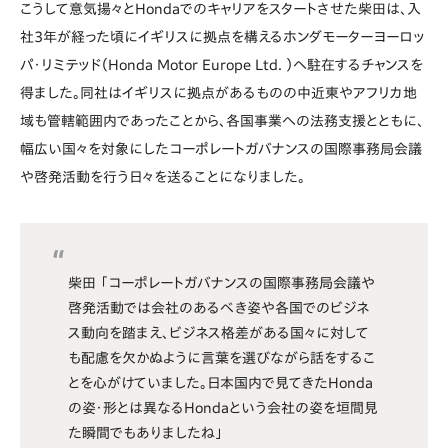
こうして意気揚々とHondaでのキャリアをスタートさせた柴田は、入
社3年が経った頃にイギリスに拠点を構えるホンダモーターヨーロッ
パ・リミテッド（Honda Motor Europe Ltd. ）へ駐在するチャンスを
得ました。同社はイギリスに拠点があるものの中近東やアフリカ地
域も管轄範囲内であったことから、各国事業への法務支援とともに、
幅広い国々を対象にしたコーポレートガバナンスの国際事務局会議
や啓発活動を行う日々を送ることになりました。
柴田 「コーポレートガバナンスの国際事務局会議や
啓発活動では会社のあるべき姿や各国でのビジネ
ス動向を踏まえ、ビジネス格差がある国々に対して
も配慮を欠かぬように言葉を選びながら話をするこ
とを心がけていました。日本国内で見てきたHonda
の姿・形とは異なるHondaという会社の姿を垣間見
た瞬間でもありましたね」