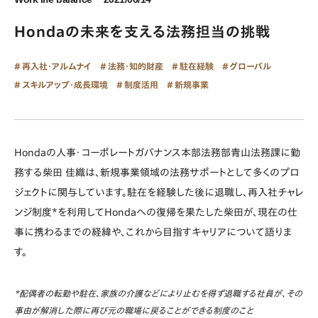
Hondaの未来を支える法務担当の挑戦
再入社・アルムナイ
法務・知的財産
駐在経験
グローバル
スキルアップ・成長環境
制度活用
新規事業
Hondaの人事・コーポレートガバナンス本部法務部青山法務課に勤
務する柴田 佳織は、新規事業領域の法務サポートとして多くのプロ
ジェクトに関与しています。駐在を経験した後に退職し、再入社チャレ
ンジ制度*を利用してHondaへの復帰を果たした柴田が、現在の仕
事に携わるまでの経緯や、これから目指すキャリアについて語りま
す。
*配偶者の転勤や駐在、家族の介護などにより止むを得ず退職する社員が、その
事由が解消した際に再び元の職場に戻ることができる制度のこと