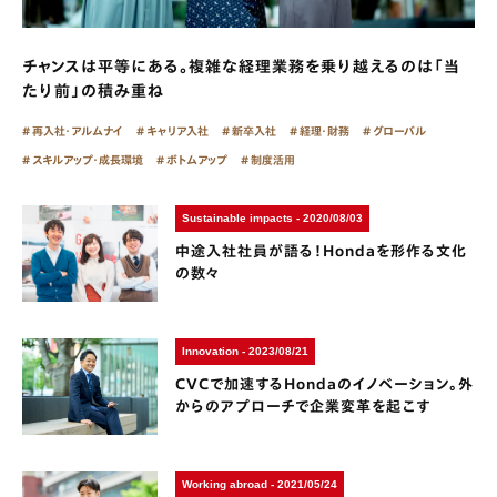
チャンスは平等にある。複雑な経理業務を乗り越えるのは「当
たり前」の積み重ね
再入社・アルムナイ
キャリア入社
新卒入社
経理・財務
グローバル
スキルアップ・成長環境
ボトムアップ
制度活用
Sustainable impacts - 2020/08/03
中途入社社員が語る！Hondaを形作る文化
の数々
Innovation - 2023/08/21
CVCで加速するHondaのイノベーション。外
からのアプローチで企業変革を起こす
Working abroad - 2021/05/24