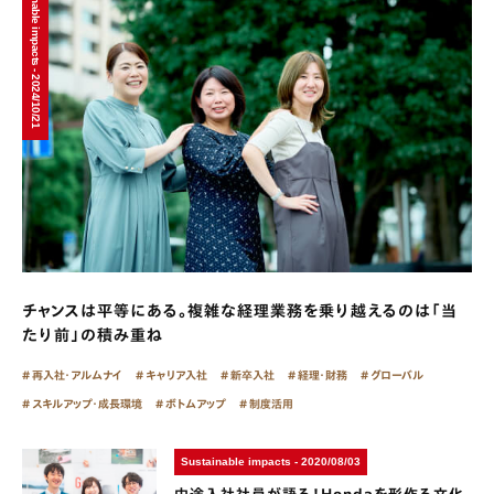
Sustainable impacts - 2024/10/21
チャンスは平等にある。複雑な経理業務を乗り越えるのは「当
たり前」の積み重ね
再入社・アルムナイ
キャリア入社
新卒入社
経理・財務
グローバル
スキルアップ・成長環境
ボトムアップ
制度活用
Sustainable impacts - 2020/08/03